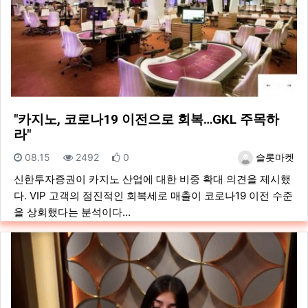
"카지노, 코로나19 이전으로 회복…GKL 주목하
라"
등록일
조회
추천
등록자
08.15
2492
0
슬롯마켓
신한투자증권이 카지노 산업에 대한 비중 확대 의견을 제시했
다. VIP 고객의 점진적인 회복세로 매출이 코로나19 이전 수준
을 상회했다는 분석이다…