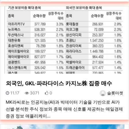
외국인, GKL·파라다이스 카지노株 집중 매수
등록일
조회
추천
등록자
11.17
3071
0
슬롯마켓
MK라씨로는 인공지능(AI)과 빅데이터 기술을 기반으로 AI가
선별·분석한 주식 정보와 종목 매매 신호를 제공하는 매일경제
증권 정보 애플리케이…