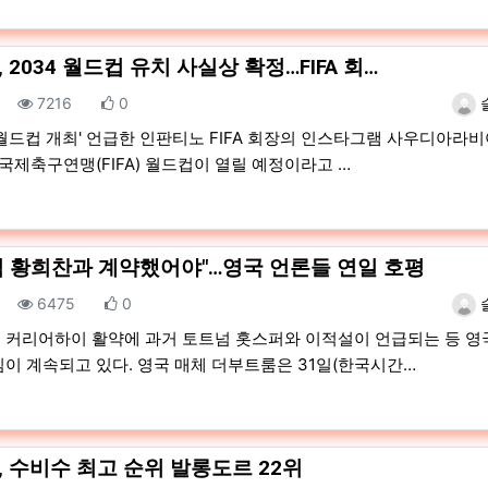
 2034 월드컵 유치 사실상 확정…FIFA 회…
조회
추천
등록
7216
0
 월드컵 개최' 언급한 인판티노 FIFA 회장의 인스타그램 사우디아라
 국제축구연맹(FIFA) 월드컵이 열릴 예정이라고 …
넘 황희찬과 계약했어야"…영국 언론들 연일 호평
조회
추천
등록
6475
0
 커리어하이 활약에 과거 토트넘 홋스퍼와 이적설이 언급되는 등 영
심이 계속되고 있다. 영국 매체 더부트룸은 31일(한국시간…
 수비수 최고 순위 발롱도르 22위