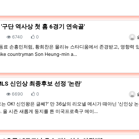
'구단 역사상 첫 홈 6경기 연속골'
조회
추천
등록
6740
0
 동료 손흥민처럼, 황희찬은 몰리뉴 스타디움에서 존경받고, 영향력 
ke countryman Son Heung-min a…
MLS 신인상 최종후보 선정 '논란'
조회
추천
등록
6690
0
는 OK! 신인왕은 글쎄?' 만 36살의 리오넬 메시가 때아닌 '신인상 논
. 올 시즌 새롭게 둥지를 튼 미국프로축구 메이…