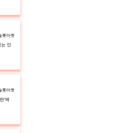
자
슬롯마켓
있는 인
자
슬롯마켓
란'에