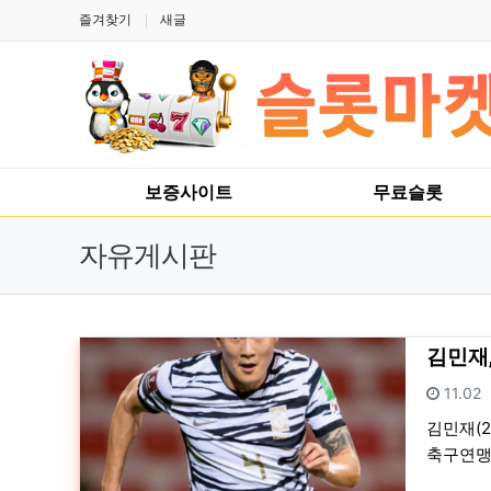
상단 네비
즐겨찾기
새글
메인 메뉴
보증사이트
무료슬롯
자유게시판
김민재,
등록일
11.02
김민재(2
축구연맹(