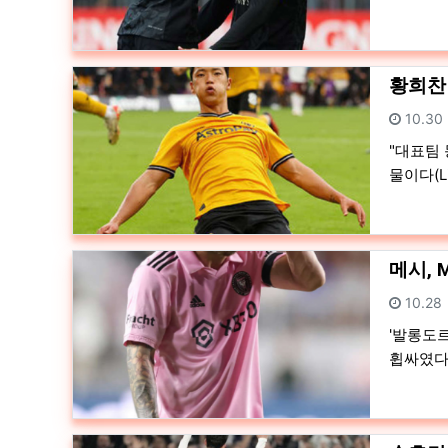
황희찬 
등록일
10.30
"대표팀
물이다(Li
메시, 
등록일
10.28
'발롱도르
휩싸였다