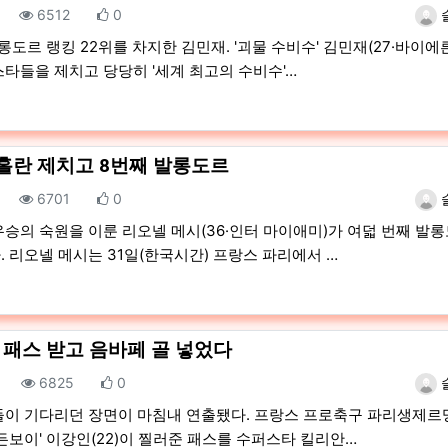
조회
추천
등록
6512
0
발롱도르 랭킹 22위를 차지한 김민재. '괴물 수비수' 김민재(27·바이에
타들을 제치고 당당히 '세계 최고의 수비수'…
 홀란 제치고 8번째 발롱도르
조회
추천
등록
6701
0
우승의 숙원을 이룬 리오넬 메시(36·인터 마이애미)가 여덟 번째 발
 리오넬 메시는 31일(한국시간) 프랑스 파리에서 …
 패스 받고 음바페 골 넣었다
조회
추천
등록
6825
0
들이 기다리던 장면이 마침내 연출됐다. 프랑스 프로축구 파리생제르맹
골든보이' 이강인(22)이 찔러준 패스를 수퍼스타 킬리안…