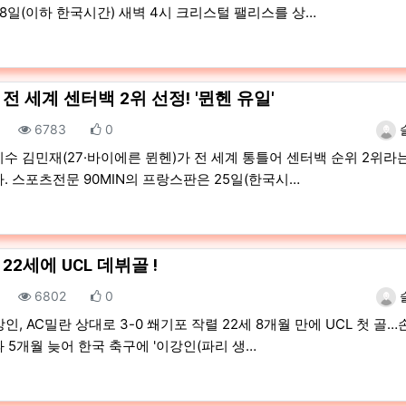
8일(이하 한국시간) 새벽 4시 크리스털 팰리스를 상…
전 세계 센터백 2위 선정! '뮌헨 유일'
조회
추천
등록
6783
0
수 김민재(27·바이에른 뮌헨)가 전 세계 통틀어 센터백 순위 2위라
. 스포츠전문 90MIN의 프랑스판은 25일(한국시…
22세에 UCL 데뷔골 !
조회
추천
등록
6802
0
강인, AC밀란 상대로 3-0 쐐기포 작렬 22세 8개월 만에 UCL 첫 골
 5개월 늦어 한국 축구에 '이강인(파리 생…