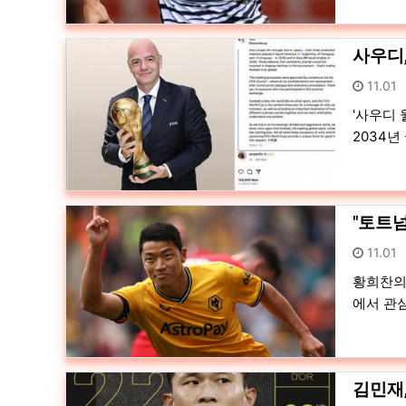
사우디,
등록일
11.01
'사우디
2034년
"토트
등록일
11.01
황희찬의
에서 관
김민재,