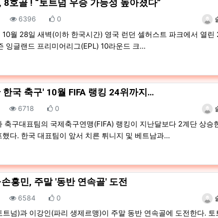
 8호골 ! “토트넘 우승 가능성 높아졌다”
조회
추천
등록
6396
0
10월 28일 새벽(이하 한국시간) 영국 런던 셀허스트 파크에서 열린 2
즌 잉글랜드 프리미어리그(EPL) 10라운드 크…
 한국 축구' 10월 FIFA 랭킹 24위까지…
조회
추천
등록
6718
0
 축구대표팀의 국제축구연맹(FIFA) 랭킹이 지난달보다 2계단 상승한
프했다. 한국 대표팀이 앞서 치른 튀니지 및 베트남과…
손흥민, 주말 '동반 연속골' 도전
조회
추천
등록
6584
0
토트넘)과 이강인(파리 생제르맹)이 주말 동반 연속골에 도전한다. 토