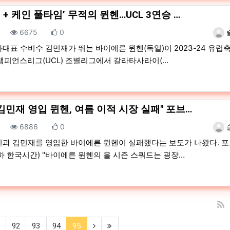
 + 케인 풀타임’ 무적의 뮌헨…UCL 3연승 …
조회
추천
등록
6675
0
대표 수비수 김민재가 뛰는 바이에른 뮌헨(독일)이 2023-24 유럽
) 챔피언스리그(UCL) 조별리그에서 갈라타사라이(…
김민재 영입 뮌헨, 여름 이적 시장 실패" 포브…
조회
추천
등록
6886
0
인과 김민재를 영입한 바이에른 뮌헨이 실패했다는 보도가 나왔다. 
하 한국시간) "바이에른 뮌헨의 올 시즌 스쿼드는 굉장…
ous)
(current)
(next)
(last)
92
93
94
95