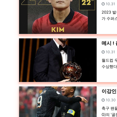
등록일
10.31
2023 
가 수퍼스
메시 !
등록일
10.31
월드컵 
수상했다.
이강인
등록일
10.30
축구 팬
G)의 '