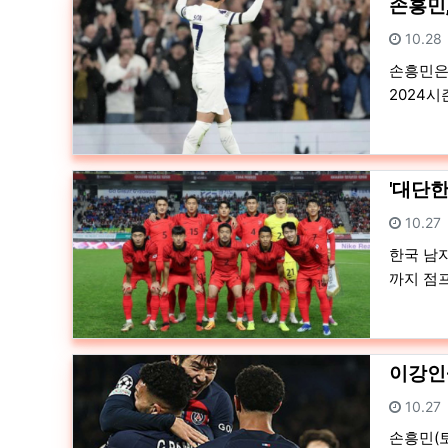
손흥민,
등록일
10.28
손흥민은 
2024시
'대단한
등록일
10.27
한국 남자
까지 점
이강인·
등록일
10.27
손흥민(