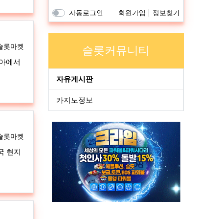
자동로그인
회원가입
정보찾기
자
슬롯마켓
슬롯커뮤니티
비아에서
자유게시판
카지노정보
자
슬롯마켓
국 현지