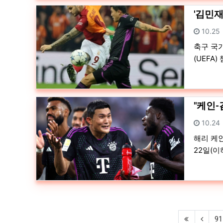
'김민재
등록일
10.25
축구 국가
(UEFA
"케인-
등록일
10.24
해리 케
22일(이
(first)
(previ
91