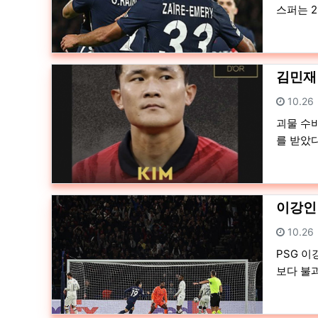
스퍼는 2
김민재 
등록일
10.26
괴물 수비
를 받았다
이강인 
등록일
10.26
PSG 이
보다 불과