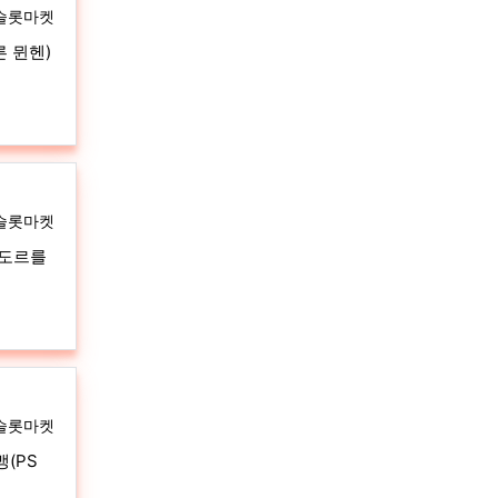
자
슬롯마켓
른 뮌헨)
자
슬롯마켓
롱도르를
자
슬롯마켓
(PS