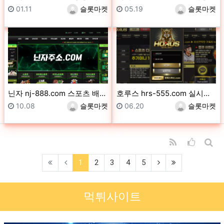
등록일
등록자
등록일
등록자
01.11
슬롯마켓
05.19
슬롯마켓
닌자 nj-888.com 스포츠 배팅 당첨되면 양방 배…
호루스 hrs-555.com 실시간 스포츠 배팅 후 당…
등록일
등록자
등록일
등록자
10.08
슬롯마켓
06.20
슬롯마켓
RSS
추천순 
게시
(current)
(next)
(last)
1
2
3
4
5
먹튀사이트