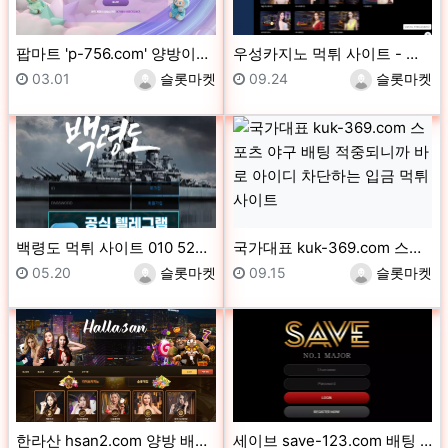
팝마트 'p-756.com' 양방이라고 헛소리하면서 당…
우성카지노 먹튀 사이트 - 카지노 먹튀 검증,카지노 커…
등록일
등록자
등록일
등록자
03.01
슬롯마켓
09.24
슬롯마켓
백령도 먹튀 사이트 010 5287 1043
국가대표 kuk-369.com 스포츠 야구 배팅 적…
등록일
등록자
등록일
등록자
05.20
슬롯마켓
09.15
슬롯마켓
한라산 hsan2.com 양방 배팅으로 확인된다…
세이브 save-123.com 배팅 후 당첨되면 배당 …