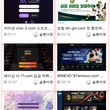
커미션 cms-3.com 스포츠 양방 드립 아이…
보험 bh-gm.com 첫 환전부터 아이디 및 고객센터…
등록일
등록자
등록일
등록자
01.11
슬롯마켓
05.19
슬롯마켓
레이싱 rc-11.com 입금 먹튀 목적으로 환전 지연…
WINEVO '97winevo.com' 보너스 악용 목…
등록일
등록자
등록일
등록자
10.07
슬롯마켓
06.19
슬롯마켓