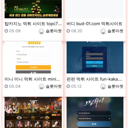
탑카지노 먹튀 사이트 topc771.com
버디 bud-01.com 먹튀사이트
등록일
등록자
등록일
등록자
05.09
슬롯마켓
08.20
슬롯마켓
미니 미니 먹튀 사이트 minimini07.com
펀펀 먹튀 사이트 fun-kaka.com
등록일
등록자
등록일
등록자
05.04
슬롯마켓
05.12
슬롯마켓