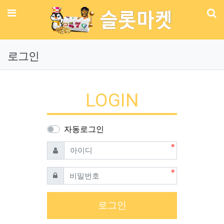
메뉴
기
로그인
LOGIN
자동로그인
필수
아이디
필수
비밀번호
로그인