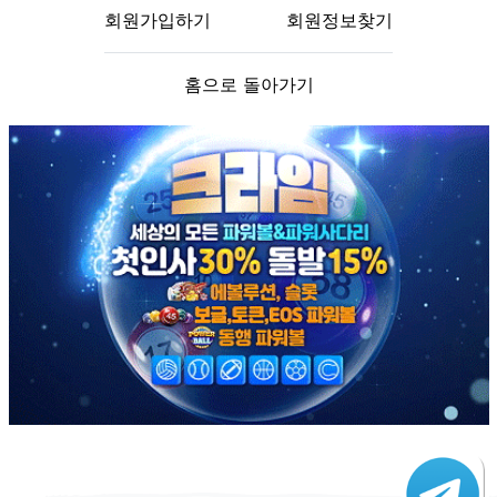
회원가입하기
회원정보찾기
홈으로 돌아가기