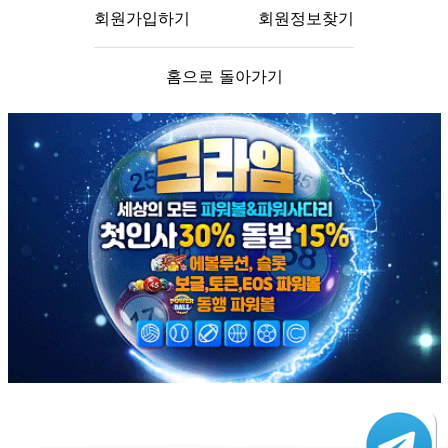
회원가입하기
회원정보찾기
홈으로 돌아가기