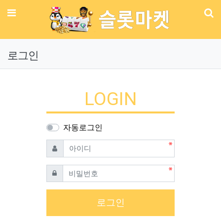
메뉴
기
로그인
LOGIN
자동로그인
필수
아이디
필수
비밀번호
로그인