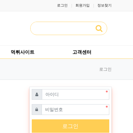
로그인
회원가입
정보찾기
먹튀사이트
고객센터
로그인
필수
아이디
필수
비밀번호
로그인