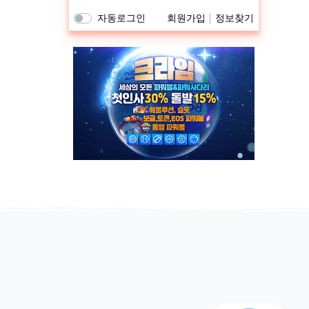
자동로그인
회원가입
정보찾기