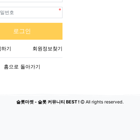
필수
호
로그인
입하기
회원정보찾기
홈으로 돌아가기
슬롯마켓 - 슬롯 커뮤니티 BEST !
All rights reserved.