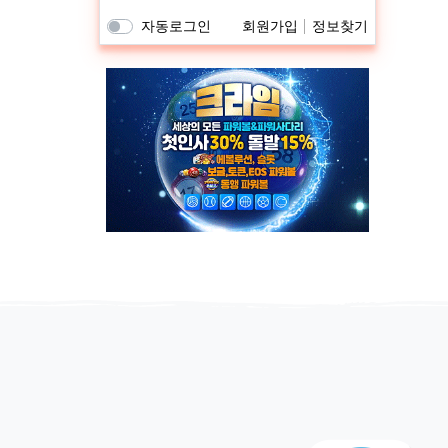
자동로그인
회원가입
정보찾기