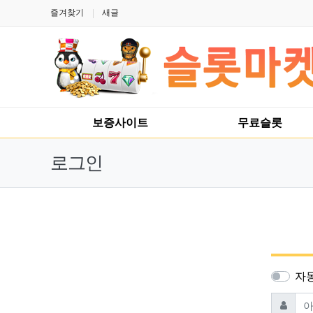
상단 네비
즐겨찾기
새글
메인 메뉴
보증사이트
무료슬롯
로그인
자
아이디