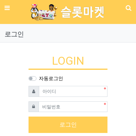
메뉴
기
로그인
LOGIN
자동로그인
필수
아이디
필수
비밀번호
로그인