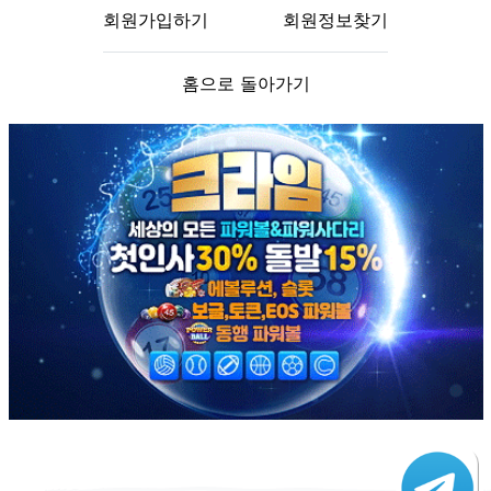
회원가입하기
회원정보찾기
홈으로 돌아가기