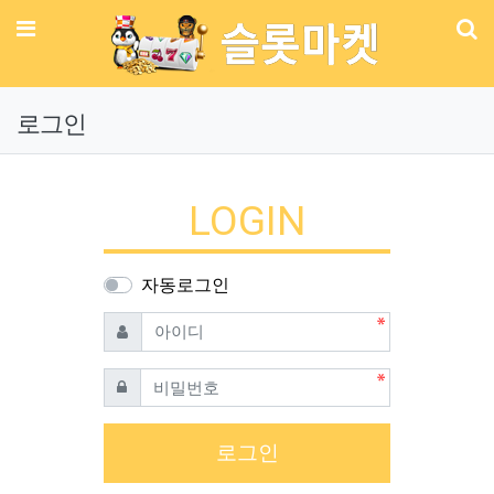
메뉴
기
로그인
LOGIN
자동로그인
필수
아이디
필수
비밀번호
로그인