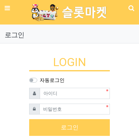
메뉴
기
로그인
LOGIN
자동로그인
필수
아이디
필수
비밀번호
로그인