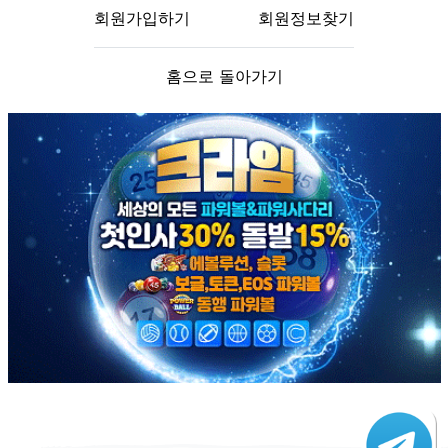
회원가입하기
회원정보찾기
홈으로 돌아가기