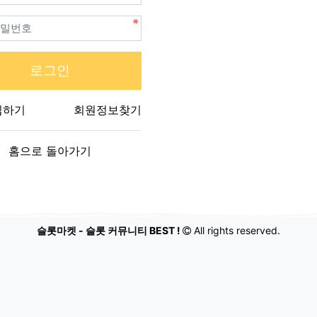
필수
호
로그인
입하기
회원정보찾기
홈으로 돌아가기
슬롯마켓 - 슬롯 커뮤니티 BEST !
All rights reserved.