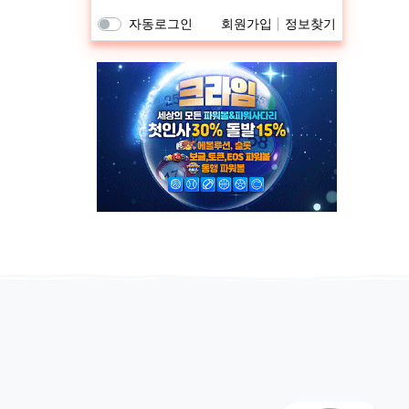
자동로그인
회원가입
정보찾기