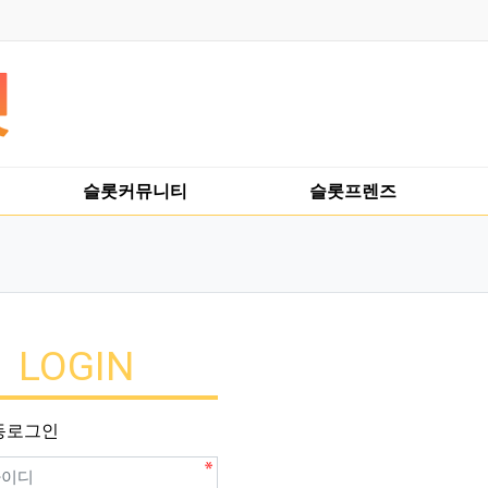
슬롯커뮤니티
슬롯프렌즈
LOGIN
동로그인
필수