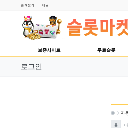
상단 네비
즐겨찾기
새글
메인 메뉴
보증사이트
무료슬롯
로그인
자
아이디