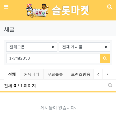
메뉴
기
새글
게시판그룹
검색대상
필수
검색어
검색
전체게시물 그룹 목록
이전 그룹
다음
전체
커뮤니티
무료슬롯
프렌즈방송
먹튀사이
전체
0
/ 1 페이지
새
게시물이 없습니다.