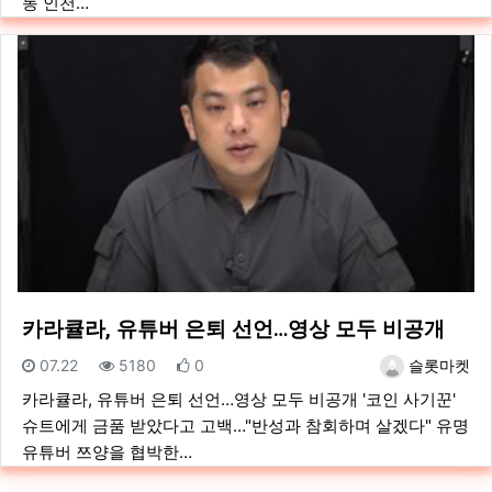
동 인천…
카라큘라, 유튜버 은퇴 선언…영상 모두 비공개
등록일
조회
추천
등록자
07.22
5180
0
슬롯마켓
카라큘라, 유튜버 은퇴 선언…영상 모두 비공개 '코인 사기꾼'
슈트에게 금품 받았다고 고백…"반성과 참회하며 살겠다" 유명
유튜버 쯔양을 협박한…