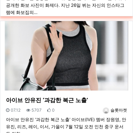
공개한 화보 사진이 화제다. 지난 26일 뷔는 자신의 인스타그
램에 화보집의…
아이브 안유진 ‘과감한 복근 노출’
등록일
조회
추천
등록자
07.12
5707
0
슬롯마켓
아이브 안유진 ‘과감한 복근 노출’ 아이브(IVE) 멤버 장원영, 안
유진, 리즈, 레이, 이서, 가을이 7월 12일 오전 인천 중구 운서