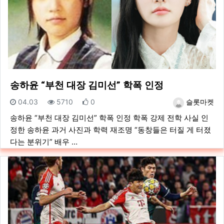
송하윤 “부천 대장 김미선” 학폭 인정
등록일
조회
추천
등록자
04.03
5710
0
슬롯마켓
송하윤 “부천 대장 김미선” 학폭 인정 학폭 강제 전학 사실 인
정한 송하윤 과거 사진과 학력 재조명 “동창들은 터질 게 터졌
다는 분위기” 배우 …