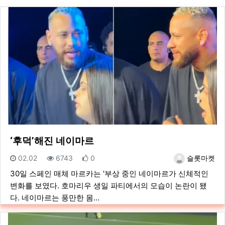
‘후덕’해진 네이마르
등록일
조회
추천
등록자
02.02
6743
0
슬롯마켓
30일 스페인 매체 마르카는 '부상 중인 네이마르가 신체적인
변화를 보였다. 호마리우 생일 파티에서의 모습이 논란이 됐
다. 네이마르는 풍만한 몸…