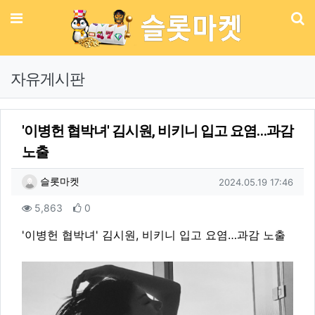
메뉴
기
자유게시판
'이병헌 협박녀' 김시원, 비키니 입고 요염…과감
노출
작성자 정보
작성
작성일
슬롯마켓
2024.05.19 17:46
컨텐츠 정보
조회
추천
5,863
0
본문
'이병헌 협박녀' 김시원, 비키니 입고 요염…과감 노출