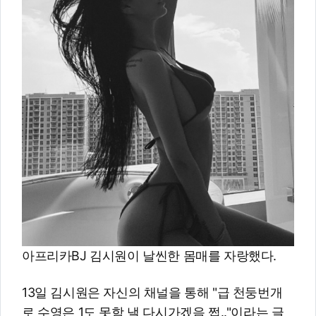
아프리카BJ 김시원이 날씬한 몸매를 자랑했다.
13일 김시원은 자신의 채널을 통해 "급 천둥번개
로 수영은 1도 못함 낼 다시가겠음 쩝.."이라는 글