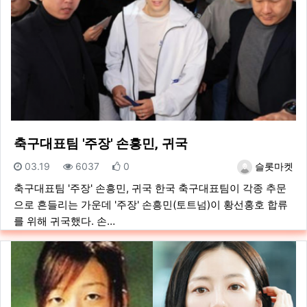
축구대표팀 '주장' 손흥민, 귀국
등록일
조회
추천
등록자
03.19
6037
0
슬롯마켓
축구대표팀 '주장' 손흥민, 귀국 한국 축구대표팀이 각종 추문
으로 흔들리는 가운데 '주장' 손흥민(토트넘)이 황선홍호 합류
를 위해 귀국했다. 손…