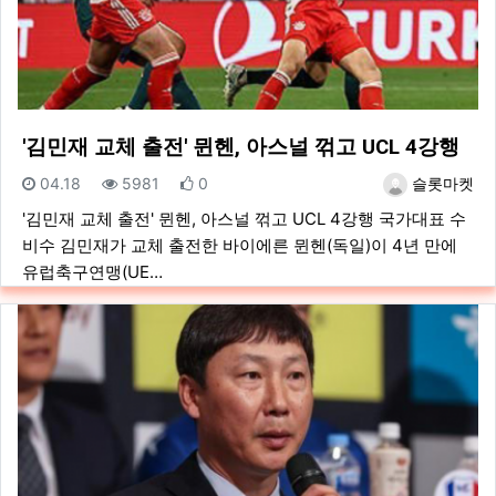
'김민재 교체 출전' 뮌헨, 아스널 꺾고 UCL 4강행
등록일
조회
추천
등록자
04.18
5981
0
슬롯마켓
'김민재 교체 출전' 뮌헨, 아스널 꺾고 UCL 4강행 국가대표 수
비수 김민재가 교체 출전한 바이에른 뮌헨(독일)이 4년 만에
유럽축구연맹(UE…