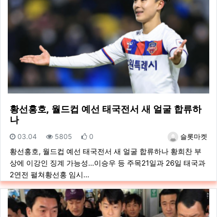
황선홍호, 월드컵 예선 태국전서 새 얼굴 합류하
나
등록일
조회
추천
등록자
03.04
5805
0
슬롯마켓
황선홍호, 월드컵 예선 태국전서 새 얼굴 합류하나 황희찬 부
상에 이강인 징계 가능성…이승우 등 주목21일과 26일 태국과
2연전 펼쳐황선홍 임시…