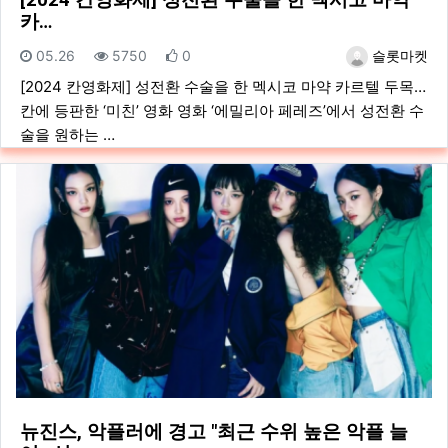
[2024 칸영화제] 성전환 수술을 한 멕시코 마약
카…
등록일
조회
추천
등록자
05.26
5750
0
슬롯마켓
[2024 칸영화제] 성전환 수술을 한 멕시코 마약 카르텔 두목…
칸에 등판한 ‘미친’ 영화 영화 ‘에밀리아 페레즈’에서 성전환 수
술을 원하는 …
뉴진스, 악플러에 경고 "최근 수위 높은 악플 늘