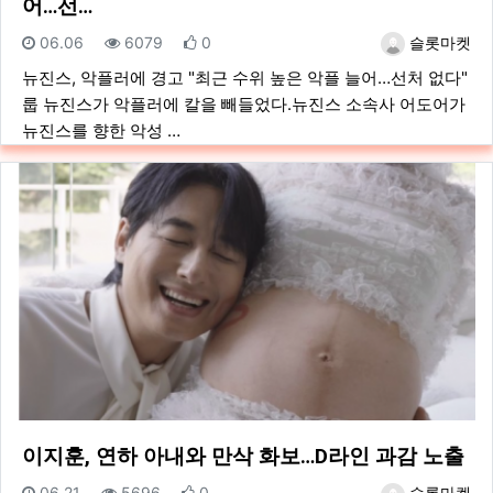
어…선…
등록일
조회
추천
등록자
06.06
6079
0
슬롯마켓
뉴진스, 악플러에 경고 "최근 수위 높은 악플 늘어…선처 없다"
룹 뉴진스가 악플러에 칼을 빼들었다.뉴진스 소속사 어도어가
뉴진스를 향한 악성 …
이지훈, 연하 아내와 만삭 화보…D라인 과감 노출
등록일
조회
추천
등록자
06.21
5696
0
슬롯마켓