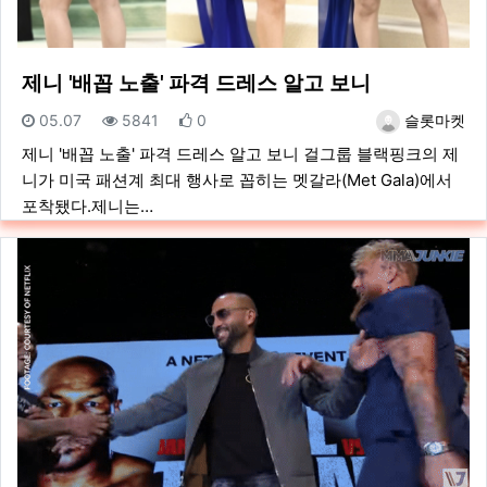
제니 '배꼽 노출' 파격 드레스 알고 보니
등록일
조회
추천
등록자
05.07
5841
0
슬롯마켓
제니 '배꼽 노출' 파격 드레스 알고 보니 걸그룹 블랙핑크의 제
니가 미국 패션계 최대 행사로 꼽히는 멧갈라(Met Gala)에서
포착됐다.제니는…