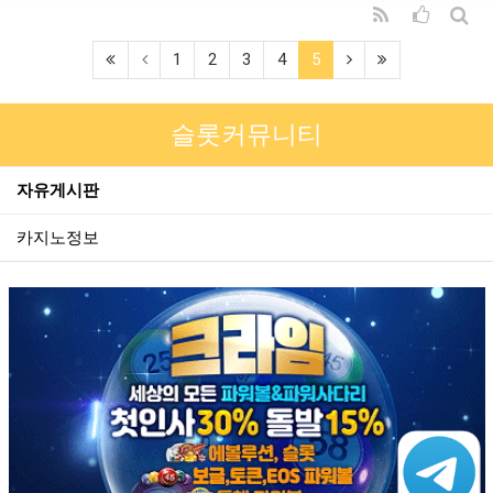
RSS
추천순 
게시
(first)
(current)
(next)
(last)
1
2
3
4
5
슬롯커뮤니티
자유게시판
카지노정보