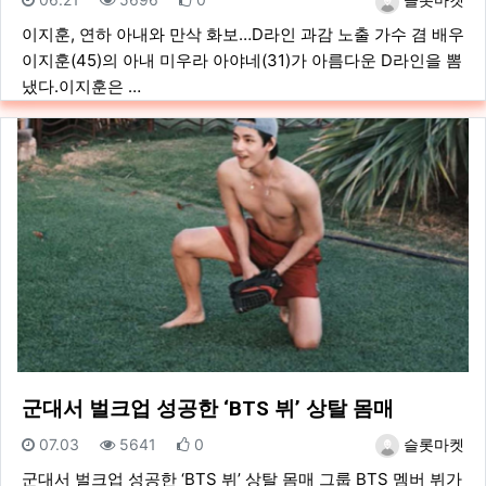
이지훈, 연하 아내와 만삭 화보…D라인 과감 노출 가수 겸 배우
이지훈(45)의 아내 미우라 아야네(31)가 아름다운 D라인을 뽐
냈다.이지훈은 …
군대서 벌크업 성공한 ‘BTS 뷔’ 상탈 몸매
등록일
조회
추천
등록자
07.03
5641
0
슬롯마켓
군대서 벌크업 성공한 ‘BTS 뷔’ 상탈 몸매 그룹 BTS 멤버 뷔가