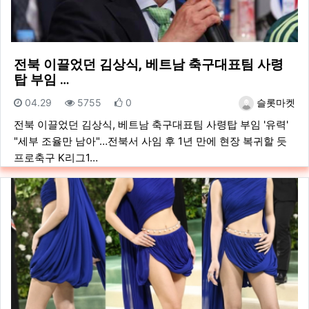
전북 이끌었던 김상식, 베트남 축구대표팀 사령
탑 부임 …
등록일
조회
추천
등록자
04.29
5755
0
슬롯마켓
전북 이끌었던 김상식, 베트남 축구대표팀 사령탑 부임 '유력'
"세부 조율만 남아"…전북서 사임 후 1년 만에 현장 복귀할 듯
프로축구 K리그1…