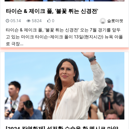
타이슨 & 제이크 폴, '불꽃 튀는 신경전'
등록일
조회
추천
등록자
05.14
5824
0
슬롯마켓
타이슨 & 제이크 폴, '불꽃 튀는 신경전' 오는 7월 경기를 앞두
고 있는 마이크 타이슨-제이크 폴이 13일(현지시간) 뉴욕 아폴
로 극장…