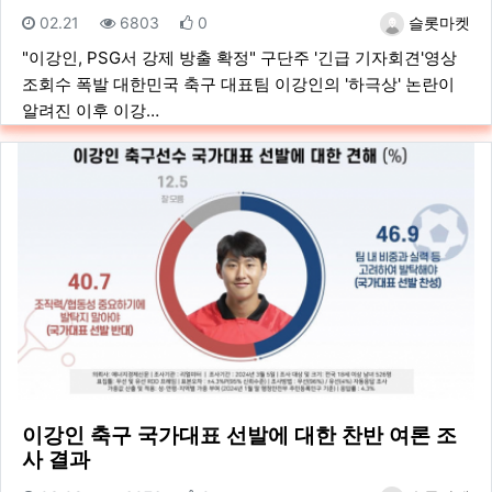
등록일
조회
추천
등록자
02.21
6803
0
슬롯마켓
"이강인, PSG서 강제 방출 확정" 구단주 '긴급 기자회견'영상
조회수 폭발 대한민국 축구 대표팀 이강인의 '하극상' 논란이
알려진 이후 이강…
이강인 축구 국가대표 선발에 대한 찬반 여론 조
사 결과