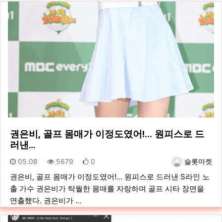
권은비, 골프 몸매가 이정도였어!... 원피스로 드
러낸…
등록일
조회
추천
등록자
05.08
5679
0
슬롯마켓
권은비, 골프 몸매가 이정도였어!... 원피스로 드러낸 S라인 노
출 가수 권은비가 탁월한 몸매를 자랑하며 골프 시타 장면을
연출했다. 권은비가 …