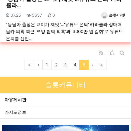
큘라…
등록일
조회
추천
등록자
07.25
5657
0
슬롯마켓
"동남아 출장은 교미가 제맛"…'유튜브 은퇴' 카라큘라 성매매
몰카 의혹 최근 ‘쯔양 협박 의혹’과 ‘3000만 원 갈취’로 유튜브
은퇴를 선언…
RSS
추천순 
게시
(first)
(current)
(next)
(last)
1
2
3
4
5
슬롯커뮤니티
자유게시판
카지노정보