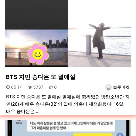
BTS 지민·송다은 또 열애설
등록일
조회
추천
등록자
05.17
5737
0
슬롯마켓
BTS 지민·송다은 또 열애설 열애설에 휩싸였던 방탄소년단 지
민(28)과 배우 송다은(32)의 열애 의혹이 재점화됐다. 16일,
배우 송다은은 …