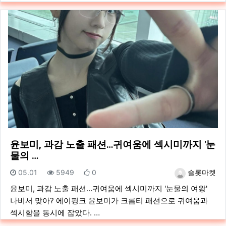
윤보미, 과감 노출 패션…귀여움에 섹시미까지 '눈
물의 …
등록일
조회
추천
등록자
05.01
5949
0
슬롯마켓
윤보미, 과감 노출 패션…귀여움에 섹시미까지 '눈물의 여왕'
나비서 맞아? 에이핑크 윤보미가 크롭티 패션으로 귀여움과
섹시함을 동시에 잡았다. …