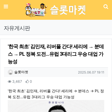
메뉴
기
자유게시판
'한국 최초' 김민재, 리버풀 간다! 세리에 → 분데
스 → PL 정복 도전…유럽 3대리그 우승 대업 가
능성
작성자 정보
작성
작성일
슬롯마켓
2025.06.07 19:11
컨텐츠 정보
조회
추천
3,467
0
본문
'한국 최초' 김민재, 리버풀 간다! 세리에 → 분데스 → PL 정
복 도전…유럽 3대리그 우승 대업 가능성