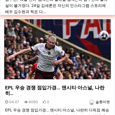
설이 불거졌다. 24일 김새론은 자신의 인스타그램 스토리에
배우 김수현과 찍은 다…
EPL 우승 경쟁 점입가경... 맨시티·아스널, 나란
히…
등록일
조회
추천
등록자
04.07
6060
0
슬롯마켓
EPL 우승 경쟁 점입가경... 맨시티·아스널, 나란히 다득점 쾌승