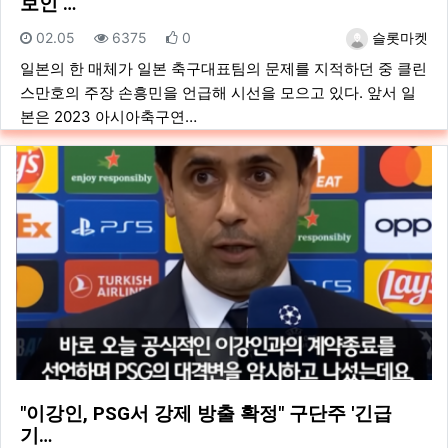
보인 …
등록일
조회
추천
등록자
02.05
6375
0
슬롯마켓
일본의 한 매체가 일본 축구대표팀의 문제를 지적하던 중 클린
스만호의 주장 손흥민을 언급해 시선을 모으고 있다. 앞서 일
본은 2023 아시아축구연…
"이강인, PSG서 강제 방출 확정" 구단주 '긴급
기…