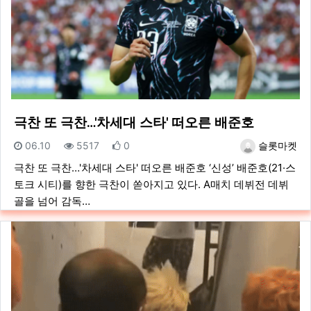
극찬 또 극찬…'차세대 스타' 떠오른 배준호
등록일
조회
추천
등록자
06.10
5517
0
슬롯마켓
극찬 또 극찬…'차세대 스타' 떠오른 배준호 ‘신성’ 배준호(21·스
토크 시티)를 향한 극찬이 쏟아지고 있다. A매치 데뷔전 데뷔
골을 넘어 감독…