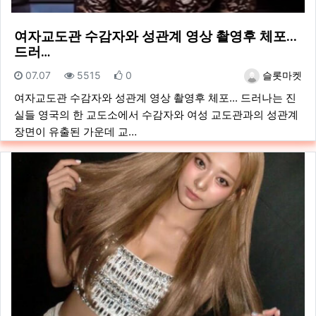
여자교도관 수감자와 성관계 영상 촬영후 체포...
드러…
등록일
조회
추천
등록자
07.07
5515
0
슬롯마켓
여자교도관 수감자와 성관계 영상 촬영후 체포... 드러나는 진
실들 영국의 한 교도소에서 수감자와 여성 교도관과의 성관계
장면이 유출된 가운데 교…