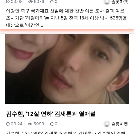
등록일
조회
추천
등록자
03.08
6076
0
슬롯마켓
이강인 축구 국가대표 선발에 대한 찬반 여론 조사 결과 여론
조사기관 '리얼미터'는 지난 5일 전국 18세 이상 남녀 526명을
대상으로 '이강인…
김수현, '12살 연하' 김새론과 열애설
등록일
조회
추천
등록자
03.24
5999
0
슬롯마켓
김수현, '12살 연하' 김새론과 열애설 김새론과 김수현의 열애