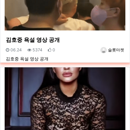
김호중 욕설 영상 공개
등록일
조회
추천
등록자
06.24
5374
0
슬롯마켓
김호중 욕설 영상 공개