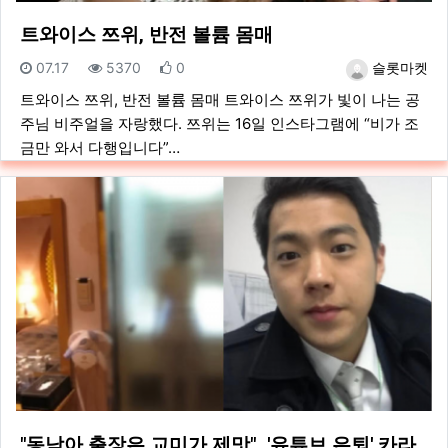
트와이스 쯔위, 반전 볼륨 몸매
등록일
조회
추천
등록자
07.17
5370
0
슬롯마켓
트와이스 쯔위, 반전 볼륨 몸매 트와이스 쯔위가 빛이 나는 공
주님 비주얼을 자랑했다. 쯔위는 16일 인스타그램에 “비가 조
금만 와서 다행입니다”…
"동남아 출장은 교미가 제맛"…'유튜브 은퇴' 카라