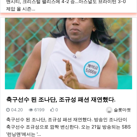
맨시티, 크리스털 팰리스에 4-2 승…아스널도 브라이턴 3-0
제압 올 시즌…
축구선수 된 조나단, 조규성 패션 재연했다.
등록일
조회
추천
등록자
04.20
6199
0
슬롯마켓
축구선수 된 조나단, 조규성 패션 재연했다. 방송인 조나단이
축구선수 조규성으로 깜짝 변신한다. 오는 21일 방송되는 SBS
'런닝맨'에서는 '…