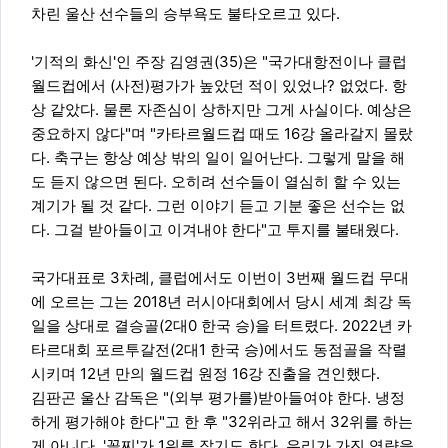
차린 울산 선수들의 승부욕도 불타오르고 있다.
'기적의 화신'인 주장 김영권(35)은 "국가대항전이나 클럽
월드컵에서 (사전)평가가 높았던 적이 있었나? 없었다. 항
상 같았다. 물론 자존심이 상하지만 그게 사실이다. 예상은
중요하지 않다"며 "카타르월드컵 때도 16강 올라갈지 몰랐
다. 축구는 항상 예상 밖의 일이 일어난다. 그렇게 말을 해
도 듣지 않으면 된다. 오히려 선수들이 열심히 할 수 있는
계기가 될 것 같다. 그런 이야기 듣고 기분 좋은 선수는 없
다. 그걸 받아들이고 이겨내야 한다"고 투지를 불태웠다.
국가대표로 3차례, 클럽에서도 이번이 3번째 월드컵 무대
에 오르는 그는 2018년 러시아대회에서 당시 세계 최강 독
일을 상대로 결승골(2대0 한국 승)을 터트렸다. 2022년 카
타르대회 포르투갈전(2대1 한국 승)에서도 동점골을 작렬
시키며 12년 만의 월드컵 원정 16강 진출을 견인했다.
김판곤 울산 감독은 "(외부 평가를)받아들여야 한다. 냉정
하게 평가해야 한다"고 한 후 "32위라고 해서 32위를 하는
게 아니다. '꼴찌'가 1위를 잡기도 한다. 우리가 가진 역량을