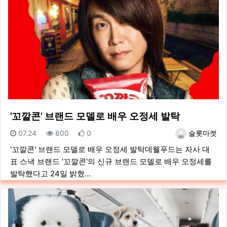
'꼬깔콘' 브랜드 모델로 배우 오정세 발탁
등록일
조회
추천
등록자
07.24
800
0
슬롯마켓
'꼬깔콘' 브랜드 모델로 배우 오정세 발탁데웰푸드는 자사 대
표 스낵 브랜드 '꼬깔콘'의 신규 브랜드 모델로 배우 오정세를
발탁했다고 24일 밝혔…