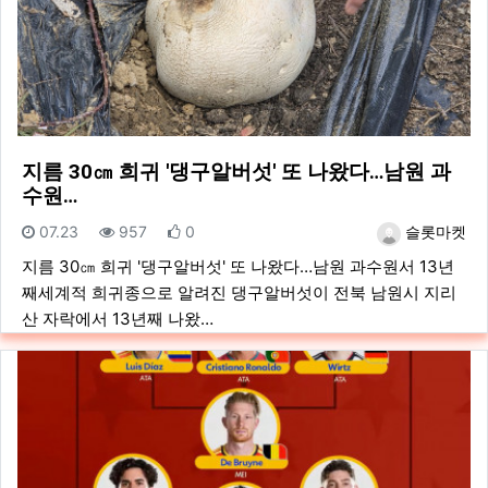
지름 30㎝ 희귀 '댕구알버섯' 또 나왔다…남원 과
수원…
등록일
조회
추천
등록자
07.23
957
0
슬롯마켓
지름 30㎝ 희귀 '댕구알버섯' 또 나왔다…남원 과수원서 13년
째세계적 희귀종으로 알려진 댕구알버섯이 전북 남원시 지리
산 자락에서 13년째 나왔…