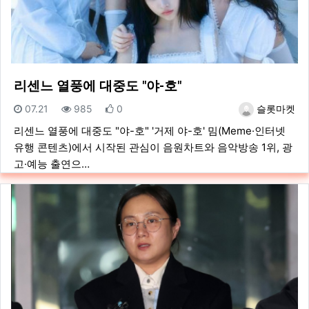
리센느 열풍에 대중도 "야-호"
등록일
조회
추천
등록자
07.21
985
0
슬롯마켓
리센느 열풍에 대중도 "야-호" '거제 야-호' 밈(Meme·인터넷
유행 콘텐츠)에서 시작된 관심이 음원차트와 음악방송 1위, 광
고·예능 출연으…