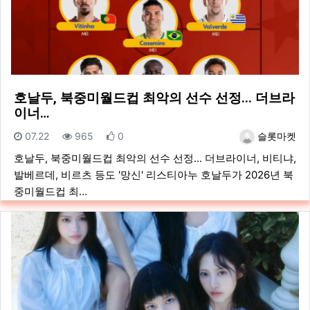
호날두, 북중미월드컵 최악의 선수 선정... 더브라
이너…
등록일
조회
추천
등록자
07.22
965
0
슬롯마켓
호날두, 북중미월드컵 최악의 선수 선정... 더브라이너, 비티냐,
발베르데, 비르츠 등도 '망신' 리스티아누 호날두가 2026년 북
중미월드컵 최…