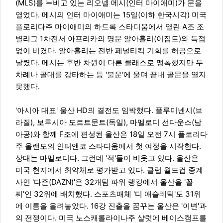
(MLS)를 누비고 있는 리오넬 메시(인터 마이애미)가 문을
열었다. 메시의 인터 마이애미는 15일(이하 한국시각) 미국
플로리다주 마이애미의 하드록 스타디움에서 열린 A조 조
별리그 1차전서 아프리카의 명문 알아흘리(이집트)와 득점
없이 비겼다. 알아흘리는 전반 페널티킥 기회를 허공으로
날렸다. 메시는 후반 차원이 다른 클래스로 맹폭했지만 두
차례나 골대를 강타하는 등 '불운'에 울며 끝내 골문을 열지
못했다.
'아시아 대표' 울산 HD의 결전도 임박했다. 플루미넨시(브
라질), 보루시아 도르트문트(독일), 마멜로디 선다운스(남
아공)와 함께 F조에 편성된 울산은 18일 오전 7시 플로리다
주 올랜도의 인터앤코 스타디움에서 첫 여정을 시작한다.
상대는 마멜로디다. 그런데 '적'들이 비웃고 있다. 울산은
미국 현지에서 최약체로 평가받고 있다. 클럽 월드컵 중계
사인 '다즌(DAZN)'은 32개팀 파워 랭킹에서 울산을 '꼴
찌'인 32위에 배치했다. 스포츠매체 '디 애슬레틱'도 31위
에 이름을 올려놓았다. 16강 진출을 꿈꾸는 울산은 '이변'과
의 전쟁이다. 미국 노스캐롤라이나주 샬럿에 베이스캠프를