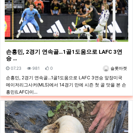
손흥민, 2경기 연속골…1골1도움으로 LAFC 3연
승 …
등록일
조회
추천
등록자
07.23
981
0
슬롯마켓
손흥민, 2경기 연속골…1골1도움으로 LAFC 3연승 앞장미국
메이저리그사커(MLS)에서 14경기 만에 시즌 첫 골 맛을 본 손
흥민(LAFC)이…