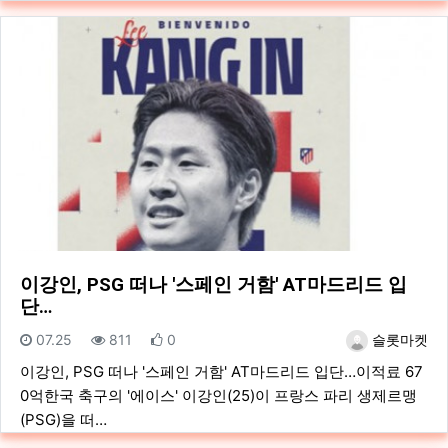
이강인, PSG 떠나 '스페인 거함' AT마드리드 입
단…
등록일
조회
추천
등록자
07.25
811
0
슬롯마켓
이강인, PSG 떠나 '스페인 거함' AT마드리드 입단…이적료 67
0억한국 축구의 '에이스' 이강인(25)이 프랑스 파리 생제르맹
(PSG)을 떠…