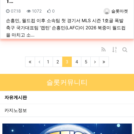
1…
등록일
조회
추천
등록자
07.18
1072
0
슬롯마켓
손흥민, 월드컵 이후 소속팀 첫 경기서 MLS 시즌 1호골 폭발
축구 국가대표팀 '캡틴' 손흥민(LAFC)이 2026 북중미 월드컵
을 마치고 소…
RSS
게시물 
게시
(first)
(current)
(next)
(last)
1
2
3
4
5
슬롯커뮤니티
자유게시판
카지노정보