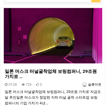
검색
일론 머스크 터널굴착업체 보링컴퍼니, 29조원
가치로 …
등록일
조회
추천
등록자
07.26
725
0
슬롯마켓
일론 머스크 터널굴착업체 보링컴퍼니, 29조원 가치로 자금조
달 추진일론 머스크가 창업한 지하 터널 굴착 스타트업 보링
컴퍼니의 기업 가치가 4년…