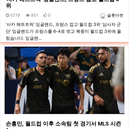
위
등록일
조회
추천
등록자
07.19
951
0
슬롯마켓
'사카 해트트릭' 잉글랜드, 프랑스 잡고 월드컵 3위 '삼사자 군
단' 잉글랜드가 프랑스를 6-4로 꺾고 북중미 월드컵 3위에 올
랐습니다. 잉글랜…
손흥민, 월드컵 이후 소속팀 첫 경기서 MLS 시즌