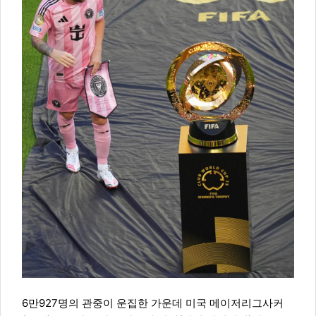
6만927명의 관중이 운집한 가운데 미국 메이저리그사커