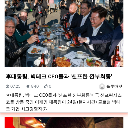
李대통령, 빅테크 CEO들과 '샌프란 깐부회동'
등록일
조회
추천
등록자
07.25
840
0
슬롯마켓
李대통령, 빅테크 CEO들과 '샌프란 깐부회동'미국 샌프란시스
코를 방문 중인 이재명 대통령이 24일(현지시간) 글로벌 빅테
크 기업 최고경영자(C…