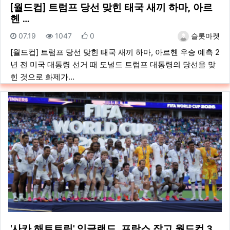
[월드컵] 트럼프 당선 맞힌 태국 새끼 하마, 아르
헨 …
등록일
조회
추천
등록자
07.19
1047
0
슬롯마켓
[월드컵] 트럼프 당선 맞힌 태국 새끼 하마, 아르헨 우승 예측 2
년 전 미국 대통령 선거 때 도널드 트럼프 대통령의 당선을 맞
힌 것으로 화제가…
'사카 해트트릭' 잉글랜드, 프랑스 잡고 월드컵 3