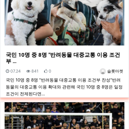
국민 10명 중 8명 "반려동물 대중교통 이용 조건
부 …
등록일
조회
추천
등록자
07.24
841
0
슬롯마켓
국민 10명 중 8명 "반려동물 대중교통 이용 조건부 찬성"반려
동물의 대중교통 이용 확대와 관련해 국민 10명 중 8명은 일정
조건이 전제된다면…