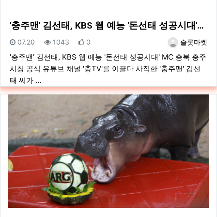
'충주맨' 김선태, KBS 웹 예능 '돈선태 성공시대'…
등록일
조회
추천
등록자
07.20
1043
0
슬롯마켓
'충주맨' 김선태, KBS 웹 예능 '돈선태 성공시대' MC 충북 충주
시청 공식 유튜브 채널 '충TV'를 이끌다 사직한 '충주맨' 김선
태 씨가 …