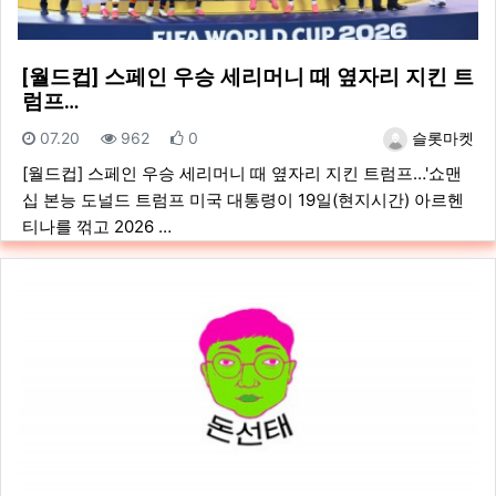
[월드컵] 스페인 우승 세리머니 때 옆자리 지킨 트
럼프…
등록일
조회
추천
등록자
07.20
962
0
슬롯마켓
[월드컵] 스페인 우승 세리머니 때 옆자리 지킨 트럼프…'쇼맨
십 본능 도널드 트럼프 미국 대통령이 19일(현지시간) 아르헨
티나를 꺾고 2026 …