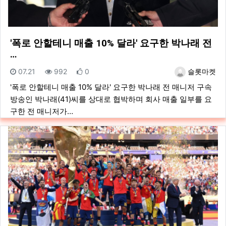
'폭로 안할테니 매출 10% 달라' 요구한 박나래 전
…
등록일
조회
추천
등록자
07.21
992
0
슬롯마켓
'폭로 안할테니 매출 10% 달라' 요구한 박나래 전 매니저 구속
방송인 박나래(41)씨를 상대로 협박하며 회사 매출 일부를 요
구한 전 매니저가…