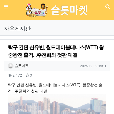
메뉴
기
자유게시판
탁구 간판 신유빈, 월드테이블테니스(WTT) 왕
중왕전 출격…주천희와 첫판 대결
작성자 정보
작성
작성일
슬롯마켓
2025.12.09 19:11
컨텐츠 정보
조회
추천
2,472
0
본문
탁구 간판 신유빈, 월드테이블테니스(WTT) 왕중왕전 출
격…주천희와 첫판 대결