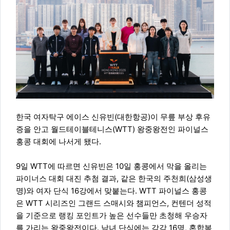
한국 여자탁구 에이스 신유빈(대한항공)이 무릎 부상 후유
증을 안고 월드테이블테니스(WTT) 왕중왕전인 파이널스
홍콩 대회에 나서게 됐다.
9일 WTT에 따르면 신유빈은 10일 홍콩에서 막을 올리는
파이너스 대회 대진 추첨 결과, 같은 한국의 주천희(삼성생
명)와 여자 단식 16강에서 맞붙는다. WTT 파이널스 홍콩
은 WTT 시리즈인 그랜드 스매시와 챔피언스, 컨텐더 성적
을 기준으로 랭킹 포인트가 높은 선수들만 초청해 우승자
를 가리는 왕중왕전이다. 남녀 단식에는 각각 16명, 혼합복