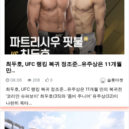
최두호, UFC 랭킹 복귀 정조준…유주상은 11개월
만…
등록일
조회
추천
등록자
08.06
208
0
슬롯마켓
최두호, UFC 랭킹 복귀 정조준…유주상은 11개월 만의 복귀전
'코리안 슈퍼보이' 최두호(35)와 '좀비 주니어' 유주상(32)이
나란히 옥타…