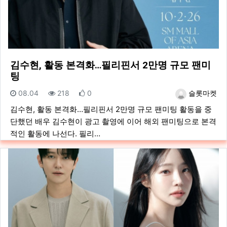
김수현, 활동 본격화…필리핀서 2만명 규모 팬미
팅
등록일
조회
추천
등록자
08.04
218
0
슬롯마켓
김수현, 활동 본격화…필리핀서 2만명 규모 팬미팅 활동을 중
단했던 배우 김수현이 광고 촬영에 이어 해외 팬미팅으로 본격
적인 활동에 나선다. 필리…