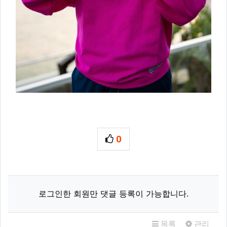
0
추천
관련자료
로그인한 회원만 댓글 등록이 가능합니다.
목록
관리