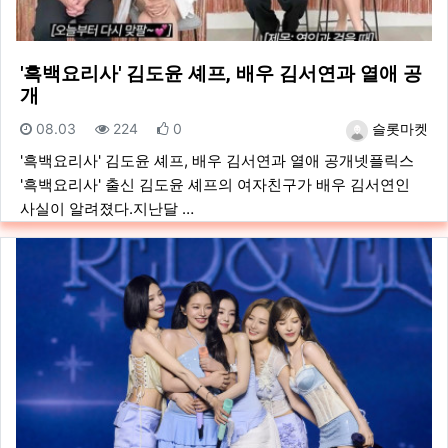
'흑백요리사' 김도윤 셰프, 배우 김서연과 열애 공
개
등록일
조회
추천
등록자
08.03
224
0
슬롯마켓
'흑백요리사' 김도윤 셰프, 배우 김서연과 열애 공개넷플릭스
'흑백요리사' 출신 김도윤 셰프의 여자친구가 배우 김서연인
사실이 알려졌다.지난달 …