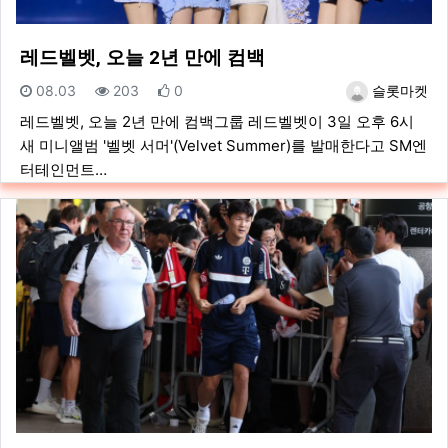
레드벨벳, 오늘 2년 만에 컴백
등록일
조회
추천
등록자
08.03
203
0
슬롯마켓
레드벨벳, 오늘 2년 만에 컴백그룹 레드벨벳이 3일 오후 6시
새 미니앨범 '벨벳 서머'(Velvet Summer)를 발매한다고 SM엔
터테인먼트…