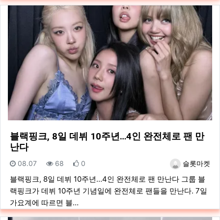
블랙핑크, 8일 데뷔 10주년…4인 완전체로 팬 만
난다
등록일
조회
추천
등록자
08.07
68
0
슬롯마켓
블랙핑크, 8일 데뷔 10주년…4인 완전체로 팬 만난다 그룹 블
랙핑크가 데뷔 10주년 기념일에 완전체로 팬들을 만난다. 7일
가요계에 따르면 블…