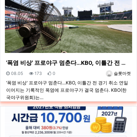
'폭염 비상' 프로야구 멈춘다...KBO, 이틀간 전 …
등록일
조회
추천
등록자
08.05
173
0
슬롯마켓
'폭염 비상' 프로야구 멈춘다...KBO, 이틀간 전 경기 취소 연일
이어지는 기록적인 폭염에 프로야구가 결국 멈춘다. KBO(한
국야구위원회)는…