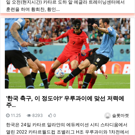
일 오전(현지시간) 카타르 도하 알 에글라 트레이닝센터에서
훈련을 하며 황희찬, 황인…
'한국 축구, 이 정도야?' 우루과이에 맞선 저력에
주…
등록일
조회
추천
등록자
11.25
8293
0
슬롯마켓
한국은 24일 카타르 알라얀의 에듀케이션 시티 스타디움에서
열린 2022 카타르월드컵 조별리그 H조 우루과이와 1차전에서