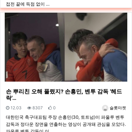
접전 끝에 득점 없이 …
손 뿌리친 오해 풀렸지? 손흥민, 벤투 감독 '헤드
락'…
등록일
조회
추천
등록자
12.03
8307
0
슬롯마켓
대한민국 축구대표팀 주장 손흥민(30, 토트넘)이 파울루 벤투
감독과 정다운 장면을 연출하는 영상이 공개돼 관심을 모았다.
파울루 벤투 감독이 이…