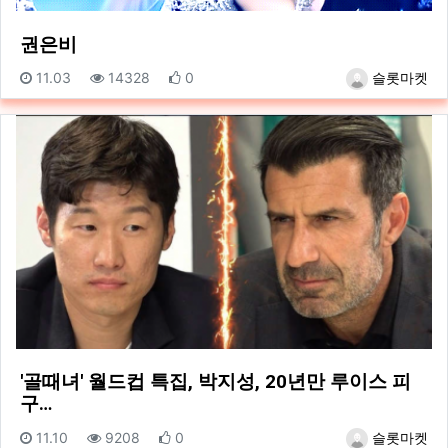
권은비
등록일
조회
추천
등록자
11.03
14328
0
슬롯마켓
'골때녀' 월드컵 특집, 박지성, 20년만 루이스 피
구…
등록일
조회
추천
등록자
11.10
9208
0
슬롯마켓