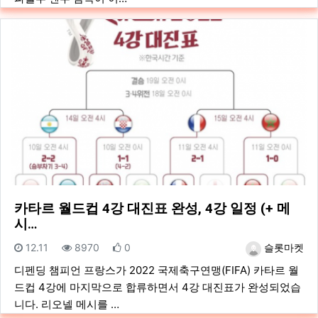
카타르 월드컵 4강 대진표 완성, 4강 일정 (+ 메
시…
등록일
조회
추천
등록자
12.11
8970
0
슬롯마켓
디펜딩 챔피언 프랑스가 2022 국제축구연맹(FIFA) 카타르 월
드컵 4강에 마지막으로 합류하면서 4강 대진표가 완성되었습
니다. 리오넬 메시를 …