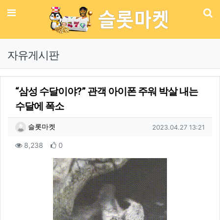
메뉴
기
자유게시판
“삼성 수달이야?” 관객 아이폰 주워 박살 내는
수달에 폭소
작성자 정보
작성
작성일
슬롯마켓
2023.04.27 13:21
컨텐츠 정보
조회
추천
8,238
0
본문