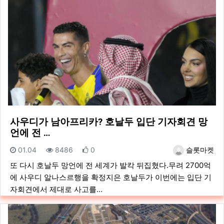
사우디가 남아프리카? 호날두 입단 기자회견 망
언에 전 …
등록일
조회
추천
등록자
01.04
8486
0
슬롯마켓
또 다시 호날두 망언에 전 세계가 발칵 뒤집혔다.무려 2700억
에 사우디 알나스르행을 확정지은 호날두가 이번에는 입단 기
자회견에서 제대로 사고를…