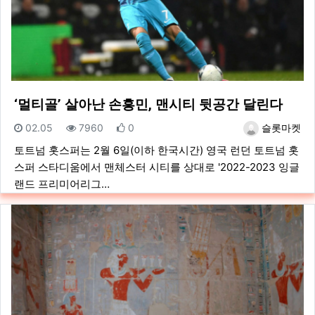
‘멀티골’ 살아난 손흥민, 맨시티 뒷공간 달린다
등록일
조회
추천
등록자
02.05
7960
0
슬롯마켓
토트넘 홋스퍼는 2월 6일(이하 한국시간) 영국 런던 토트넘 홋
스퍼 스타디움에서 맨체스터 시티를 상대로 '2022-2023 잉글
랜드 프리미어리그…