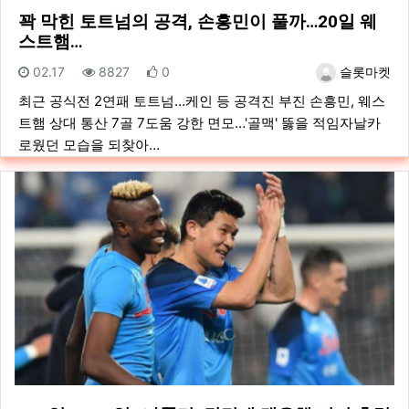
꽉 막힌 토트넘의 공격, 손흥민이 풀까…20일 웨
스트햄…
등록일
조회
추천
등록자
02.17
8827
0
슬롯마켓
최근 공식전 2연패 토트넘…케인 등 공격진 부진 손흥민, 웨스
트햄 상대 통산 7골 7도움 강한 면모…'골맥' 뚫을 적임자날카
로웠던 모습을 되찾아…