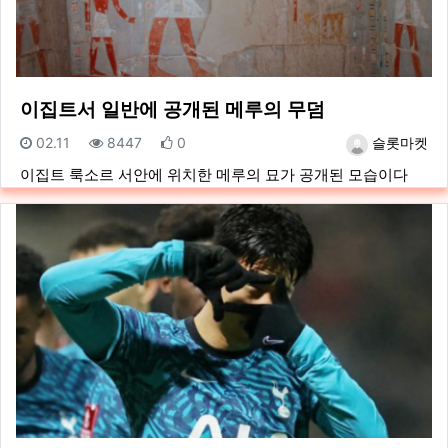
이집트서 일반에 공개된 메루의 무덤
등록일
조회
추천
등록자
02.11
8447
0
슬롯마켓
이집트 룩소르 서안에 위치한 메루의 묘가 공개된 모습이다