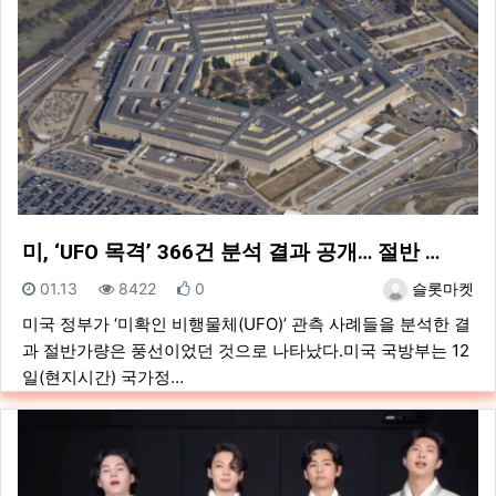
미, ‘UFO 목격’ 366건 분석 결과 공개… 절반 …
등록일
조회
추천
등록자
01.13
8422
0
슬롯마켓
미국 정부가 ‘미확인 비행물체(UFO)’ 관측 사례들을 분석한 결
과 절반가량은 풍선이었던 것으로 나타났다.미국 국방부는 12
일(현지시간) 국가정…