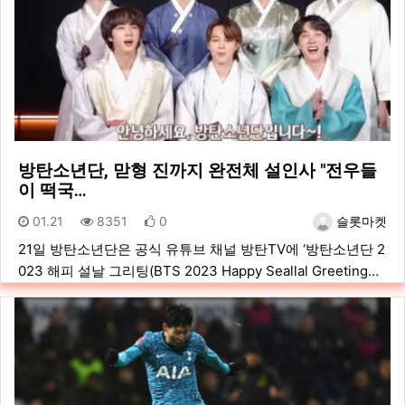
방탄소년단, 맏형 진까지 완전체 설인사 "전우들
이 떡국…
등록일
조회
추천
등록자
01.21
8351
0
슬롯마켓
21일 방탄소년단은 공식 유튜브 채널 방탄TV에 ‘방탄소년단 2
023 해피 설날 그리팅(BTS 2023 Happy Seallal Greeting…