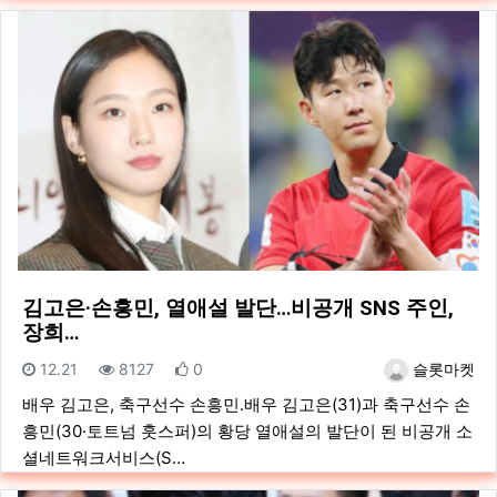
김고은·손흥민, 열애설 발단…비공개 SNS 주인,
장희…
등록일
조회
추천
등록자
12.21
8127
0
슬롯마켓
배우 김고은, 축구선수 손흥민.배우 김고은(31)과 축구선수 손
흥민(30·토트넘 훗스퍼)의 황당 열애설의 발단이 된 비공개 소
셜네트워크서비스(S…