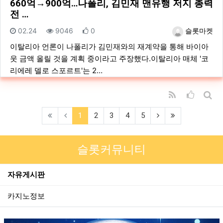
660억→900억…나폴리, 김민재 맨유행 저지 총력
전 …
등록일
조회
추천
등록자
02.24
9046
0
슬롯마켓
이탈리아 언론이 나폴리가 김민재와의 재계약을 통해 바이아
웃 금액 올릴 것을 계획 중이라고 주장했다.이탈리아 매체 '코
리에레 델로 스포르트'는 2…
RSS
추천순 
게시
(current)
(next)
(last)
1
2
3
4
5
슬롯커뮤니티
자유게시판
카지노정보