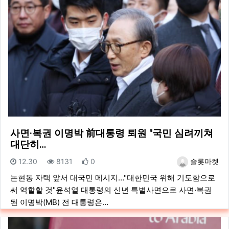
사면·복권 이명박 前대통령 퇴원 "국민 심려끼쳐
대단히…
등록일
조회
추천
등록자
12.30
8131
0
슬롯마켓
논현동 자택 앞서 대국민 메시지…"대한민국 위해 기도함으로
써 역할할 것"윤석열 대통령의 신년 특별사면으로 사면·복권
된 이명박(MB) 전 대통령은…