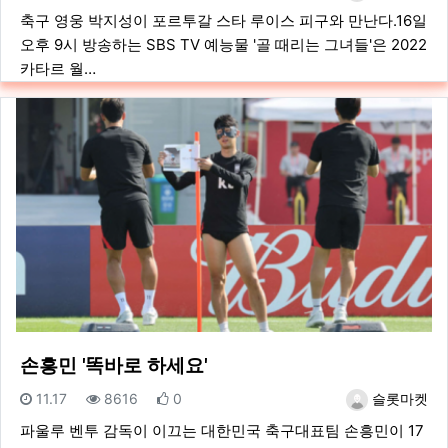
축구 영웅 박지성이 포르투갈 스타 루이스 피구와 만난다.16일
오후 9시 방송하는 SBS TV 예능물 '골 때리는 그녀들'은 2022
카타르 월…
손흥민 '똑바로 하세요'
등록일
조회
추천
등록자
11.17
8616
0
슬롯마켓
파울루 벤투 감독이 이끄는 대한민국 축구대표팀 손흥민이 17