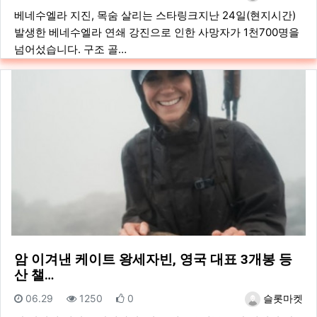
베네수엘라 지진, 목숨 살리는 스타링크지난 24일(현지시간)
발생한 베네수엘라 연쇄 강진으로 인한 사망자가 1천700명을
넘어섰습니다. 구조 골…
암 이겨낸 케이트 왕세자빈, 영국 대표 3개봉 등
산 챌…
등록일
조회
추천
등록자
06.29
1250
0
슬롯마켓