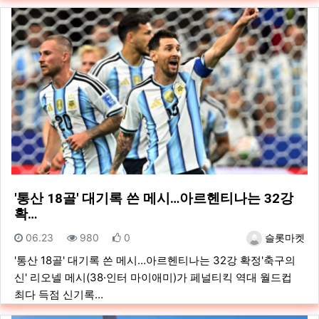
'통산 18골' 대기록 쓴 메시…아르헨티나는 32강
확…
등록일
조회
추천
등록자
06.23
980
0
슬롯마켓
'통산 18골' 대기록 쓴 메시…아르헨티나는 32강 확정'축구의
신' 리오넬 메시(38·인터 마이애미)가 페널티킥 역대 월드컵
최다 득점 신기록…