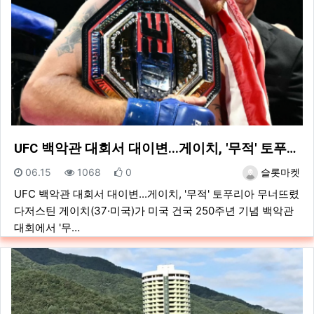
UFC 백악관 대회서 대이변...게이치, '무적' 토푸…
등록일
조회
추천
등록자
06.15
1068
0
슬롯마켓
UFC 백악관 대회서 대이변...게이치, '무적' 토푸리아 무너뜨렸
다저스틴 게이치(37·미국)가 미국 건국 250주년 기념 백악관
대회에서 '무…