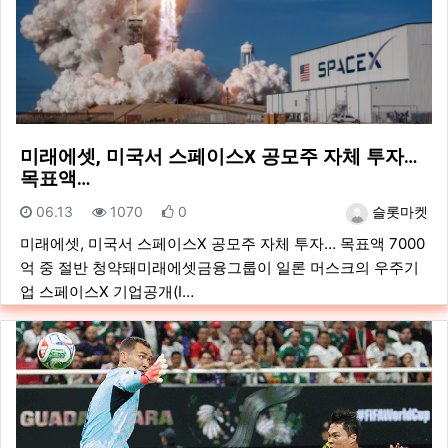
미래에셋, 미국서 스페이스X 공모주 자체 투자…
목표액…
등록일
조회
추천
등록자
06.13
1070
0
슬롯마켓
미래에셋, 미국서 스페이스X 공모주 자체 투자… 목표액 7000
억 중 절반 청약돼미래에셋금융그룹이 일론 머스크의 우주기
업 스페이스X 기업공개(I…