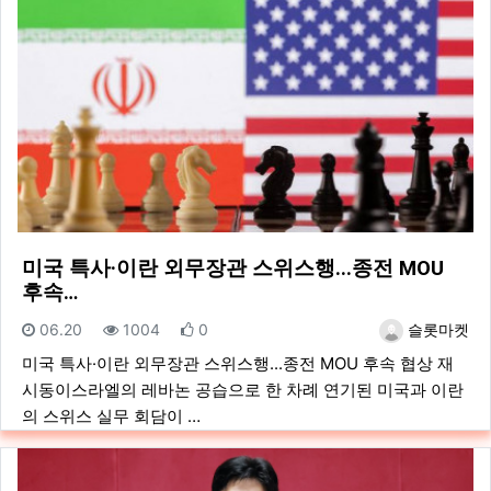
미국 특사·이란 외무장관 스위스행...종전 MOU
후속…
등록일
조회
추천
등록자
06.20
1004
0
슬롯마켓
미국 특사·이란 외무장관 스위스행...종전 MOU 후속 협상 재
시동이스라엘의 레바논 공습으로 한 차례 연기된 미국과 이란
의 스위스 실무 회담이 …