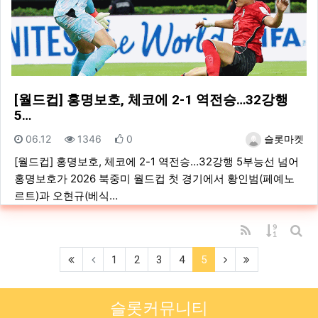
[월드컵] 홍명보호, 체코에 2-1 역전승…32강행
5…
등록일
조회
추천
등록자
06.12
1346
0
슬롯마켓
[월드컵] 홍명보호, 체코에 2-1 역전승…32강행 5부능선 넘어
홍명보호가 2026 북중미 월드컵 첫 경기에서 황인범(페예노
르트)과 오현규(베식…
RSS
게시물 
게시
(first)
(current)
(next)
(last)
1
2
3
4
5
슬롯커뮤니티