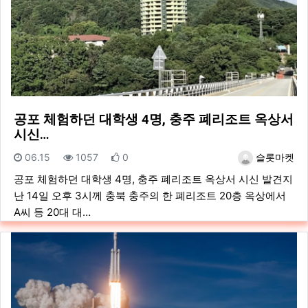
공포 체험하던 대학생 4명, 충주 폐리조트 옥상서
시신…
등록일
조회
추천
등록자
06.15
1057
0
슬롯마켓
공포 체험하던 대학생 4명, 충주 폐리조트 옥상서 시신 발견지
난 14일 오후 3시께 충북 충주의 한 폐리조트 20층 옥상에서
A씨 등 20대 대…