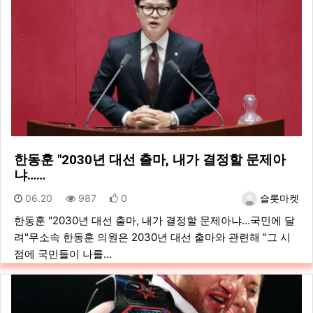
한동훈 "2030년 대선 출마, 내가 결정할 문제아
냐……
등록일
조회
추천
등록자
06.20
987
0
슬롯마켓
한동훈 "2030년 대선 출마, 내가 결정할 문제아냐…국민에 달
려"무소속 한동훈 의원은 2030년 대선 출마와 관련해 "그 시
점에 국민들이 나를…