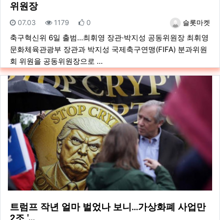
위원장
등록일
조회
추천
등록자
07.03
1179
0
슬롯마켓
축구혁신위 6일 출범…최휘영 장관·박지성 공동위원장 최휘영
문화체육관광부 장관과 박지성 국제축구연맹(FIFA) 분과위원
회 위원을 공동위원장으로 …
트럼프 작년 얼마 벌었나 보니…가상화폐 사업만
2조 '…