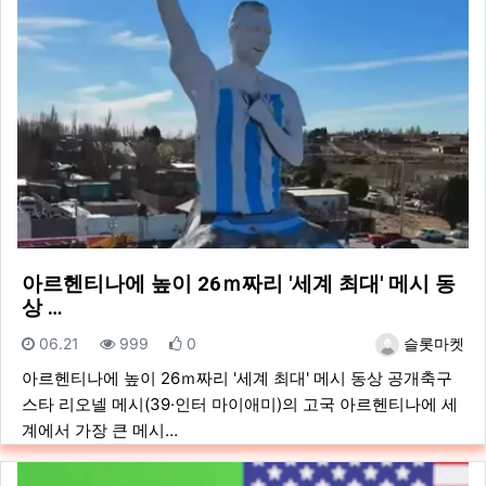
아르헨티나에 높이 26ｍ짜리 '세계 최대' 메시 동
상 …
등록일
조회
추천
등록자
06.21
999
0
슬롯마켓
아르헨티나에 높이 26ｍ짜리 '세계 최대' 메시 동상 공개축구
스타 리오넬 메시(39·인터 마이애미)의 고국 아르헨티나에 세
계에서 가장 큰 메시…