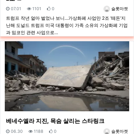
등록일
조회
추천
등록자
07.01
1101
0
슬롯마켓
트럼프 작년 얼마 벌었나 보니…가상화폐 사업만 2조 '떼돈'지
난해 도널드 트럼프 미국 대통령이 가족 소유의 가상화폐 기업
과 밈코인 관련 사업으로…
베네수엘라 지진, 목숨 살리는 스타링크
등록일
조회
추천
등록자
06.30
1188
0
슬롯마켓