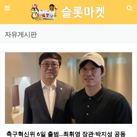
메뉴
기
자유게시판
축구혁신위 6일 출범…최휘영 장관·박지성 공동