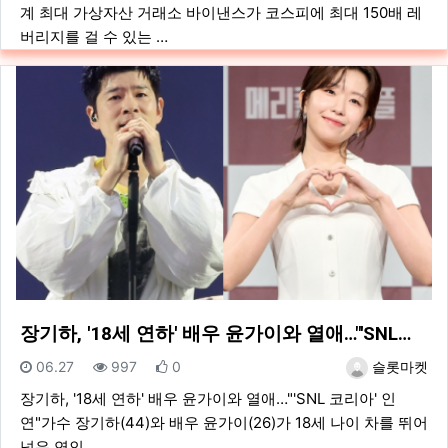
계 최대 가상자산 거래소 바이낸스가 코스피에 최대 150배 레
버리지를 걸 수 있는 …
장기하, '18세 연하' 배우 윤가이와 열애…"'SNL…
등록일
조회
추천
등록자
06.27
997
0
슬롯마켓
장기하, '18세 연하' 배우 윤가이와 열애…"'SNL 코리아' 인
연"가수 장기하(44)와 배우 윤가이(26)가 18세 나이 차를 뛰어
넘은 연인…