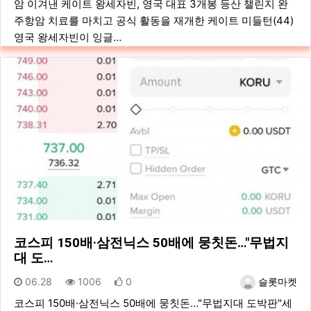
암 이겨낸 케이트 왕세자빈, 영국 대표 3개봉 등산 챌린지 완
주항암 치료를 마치고 공식 활동을 재개한 케이트 미들턴(44)
영국 왕세자빈이 잉글…
코스피 150배·삼전닉스 50배에 뭉칫돈…"무법지
대 도…
등록일
조회
추천
등록자
06.28
1006
0
슬롯마켓
코스피 150배·삼전닉스 50배에 뭉칫돈…"무법지대 도박판"세