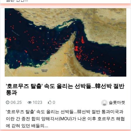
'호르무즈 탈출' 속도 올리는 선박들…韓선박 절반
통과
등록일
조회
추천
등록자
06.25
1023
0
슬롯마켓
'호르무즈 탈출' 속도 올리는 선박들…韓선박 절반 통과미국과
이란 간 종전 합의 양해각서(MOU)가 나온 이후 호르무즈 해협
에 갇혀 있던 배들의…