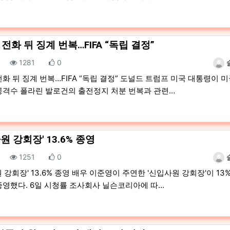
전화 뒤 징계 번복…FIFA “독립 결정”
조회
추천
등록
1281
0
화 뒤 징계 번복…FIFA “독립 결정” 도널드 트럼프 미국 대통령이 
공격수 폴라린 발로건의 출전정지 처분 번복과 관련…
원 강회장' 13.6% 종영
조회
추천
등록
1251
0
 강회장' 13.6% 종영 배우 이준영이 주연한 '신입사원 강회장'이 13
종영했다. 6일 시청률 조사회사 닐슨코리아에 따…