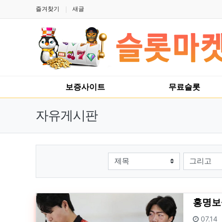
상단 네비
즐겨찾기
새글
메인 메뉴
보증사이트
무료슬롯
자유게시판
검색대상
홍명보
등록일
07.14