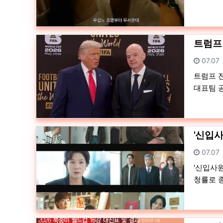
트럼프 
등록일
07.07
트럼프 전
대표팀 
'신입사
등록일
07.07
'신입사원
청률로 