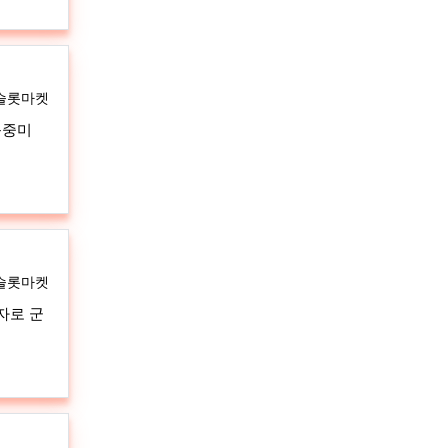
자
슬롯마켓
북중미
자
슬롯마켓
자로 군