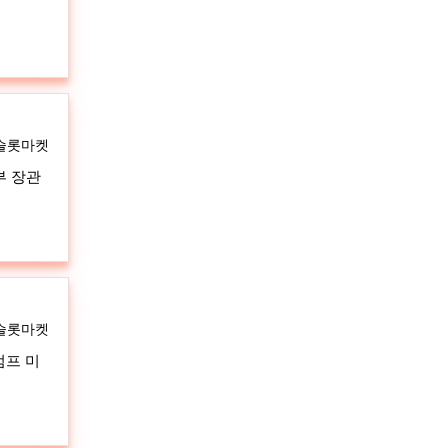
자
슬롯마켓
부 장관
자
슬롯마켓
럼프 미