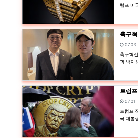
럼프 미
축구혁
등록일
07.03
축구혁신
과 박지
트럼프 
등록일
07.01
트럼프 
국 대통