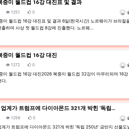
 북중미 월드컵 16강 대진표 및 결과
조회
추천
등록
1251
0
북중미 월드컵 16강 대진표 및 결과 6일(한국시간) 노르웨이가 브라질
연출하며 사상 첫 월드컵 8강에 진출했다. 노르웨…
 북중미 월드컵 16강 대진
조회
추천
등록
1272
0
북중미 월드컵 16강 대진2026 북중미 월드컵 32강이 마무리되며 16
다.
업계가 트럼프에 다이아몬드 321개 박힌 '독립…
조회
추천
등록
1256
0
계가 트럼프에 다이아몬드 321개 박힌 '독립 250년' 금반지 선물도