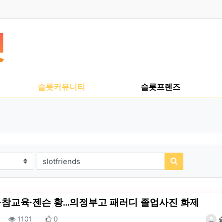
슬롯커뮤니티
슬롯프렌즈
검색어
검색하기
·참교육·젠슨 황…의정부고 패러디 졸업사진 화제
조회
추천
등록
1101
0