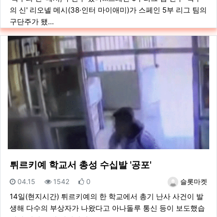
의 신' 리오넬 메시(38·인터 마이애미)가 스페인 5부 리그 팀의
구단주가 됐…
튀르키예 학교서 총성 수십발 '공포'
등록일
조회
추천
등록자
04.15
1542
0
슬롯마켓
14일(현지시간) 튀르키예의 한 학교에서 총기 난사 사건이 발
생해 다수의 부상자가 나왔다고 아나돌루 통신 등이 보도했습