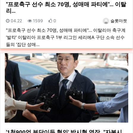
"프로축구 선수 최소 70명, 성매매 파티에"… 이탈
리…
등록일
조회
추천
등록자
04.22
1599
0
슬롯마켓
"프로축구 선수 최소 70명, 성매매 파티에"… 이탈리아 축구계
'발칵' 이탈리아 프로축구 1부 리그인 세리에A 구단 소속 선수
들의 '집단 성매…
'1천900억 부당이득 혐의' 방시혁 영장…"자본시