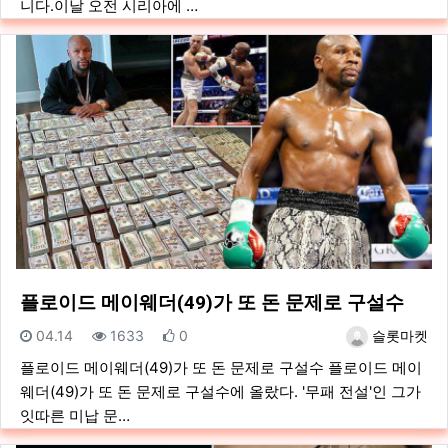
니다.이날 오전 시리아에 …
플로이드 메이웨더(49)가 또 돈 문제로 구설수
등록일
조회
추천
등록자
04.14
1633
0
슬롯마켓
플로이드 메이웨더(49)가 또 돈 문제로 구설수 플로이드 메이
웨더(49)가 또 돈 문제로 구설수에 올랐다. '무패 전설'인 그가
잇따른 미납 문…