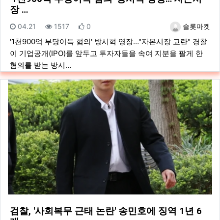
장 …
등록일
조회
추천
등록자
04.21
1517
0
슬롯마켓
'1천900억 부당이득 혐의' 방시혁 영장…"자본시장 교란" 경찰
이 기업공개(IPO)를 앞두고 투자자들을 속여 지분을 팔게 한
혐의를 받는 방시…
검찰, '사회복무 근태 논란' 송민호에 징역 1년 6