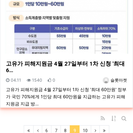
고유가 피해지원금 4월 27일부터 1차 신청 '최대
6…
등록일
조회
추천
등록자
04.11
1540
0
슬롯마켓
고유가 피해지원금 4월 27일부터 1차 신청 '최대 60만원' 정부
가 국민 70%에게 1인당 최대 60만원을 지급하는 고유가 피해
지원금 지급 방…
RSS
게시물 
게시
(first)
(previous)
(current)
(next)
(last)
6
7
8
9
10