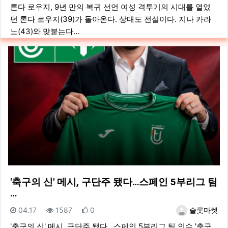
론다 로우지, 9년 만의 복귀 선언 여성 격투기의 시대를 열었
던 론다 로우지(39)가 돌아온다. 상대도 전설이다. 지나 카라
노(43)와 맞붙는다…
'축구의 신' 메시, 구단주 됐다…스페인 5부리그 팀
…
등록일
조회
추천
등록자
04.17
1587
0
슬롯마켓
'축구의 신' 메시, 구단주 됐다…스페인 5부리그 팀 인수 '축구