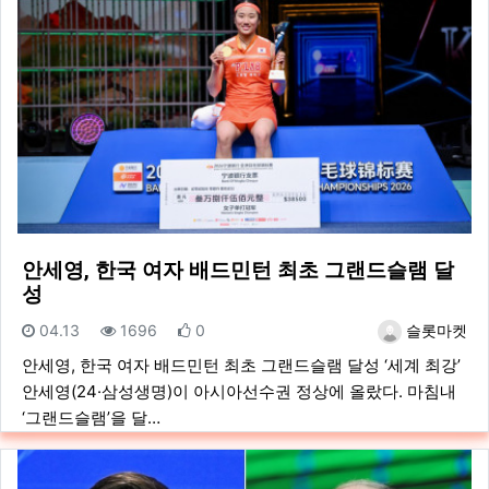
안세영, 한국 여자 배드민턴 최초 그랜드슬램 달
성
등록일
조회
추천
등록자
04.13
1696
0
슬롯마켓
안세영, 한국 여자 배드민턴 최초 그랜드슬램 달성 ‘세계 최강’
안세영(24·삼성생명)이 아시아선수권 정상에 올랐다. 마침내
‘그랜드슬램’을 달…