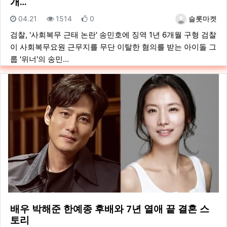
개…
등록일
조회
추천
등록자
04.21
1514
0
슬롯마켓
검찰, '사회복무 근태 논란' 송민호에 징역 1년 6개월 구형 검찰
이 사회복무요원 근무지를 무단 이탈한 혐의를 받는 아이돌 그
룹 '위너'의 송민…
배우 박해준 한예종 후배와 7년 열애 끝 결혼 스
토리