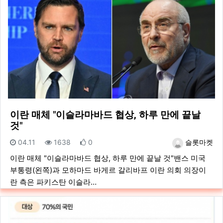
이란 매체 "이슬라마바드 협상, 하루 만에 끝날
것"
등록일
조회
추천
등록자
04.11
1638
0
슬롯마켓
이란 매체 "이슬라마바드 협상, 하루 만에 끝날 것"밴스 미국
부통령(왼쪽)과 모하마드 바게르 갈리바프 이란 의회 의장이
란 측은 파키스탄 이슬라…