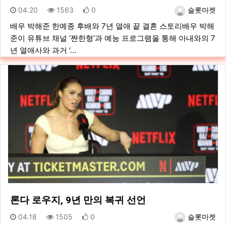
등록일
조회
추천
등록자
04.20
1563
0
슬롯마켓
배우 박해준 한예종 후배와 7년 열애 끝 결혼 스토리배우 박해
준이 유튜브 채널 ‘짠한형’과 예능 프로그램을 통해 아내와의 7
년 열애사와 과거 ‘…
론다 로우지, 9년 만의 복귀 선언
등록일
조회
추천
등록자
04.18
1505
0
슬롯마켓