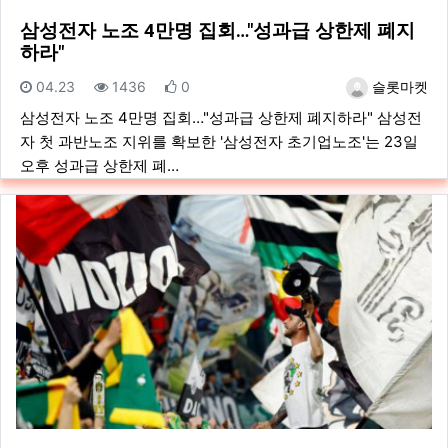
삼성전자 노조 4만명 집회…"성과급 상한제 폐지
하라"
등록일
조회
추천
등록자
04.23
1436
0
슬롯마켓
삼성전자 노조 4만명 집회…"성과급 상한제 폐지하라" 삼성전
자 첫 과반노조 지위를 확보한 '삼성전자 초기업노조'는 23일
오후 성과급 상한제 폐…