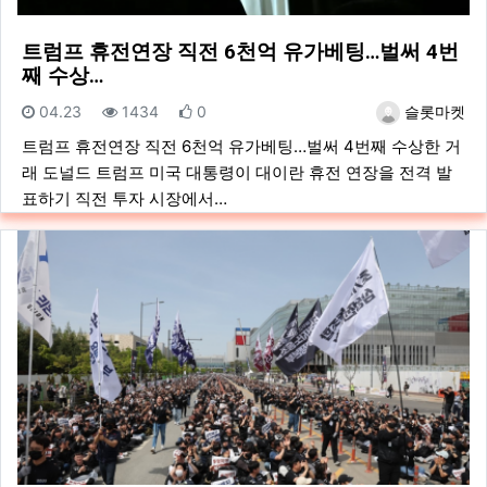
트럼프 휴전연장 직전 6천억 유가베팅…벌써 4번
째 수상…
등록일
조회
추천
등록자
04.23
1434
0
슬롯마켓
트럼프 휴전연장 직전 6천억 유가베팅…벌써 4번째 수상한 거
래 도널드 트럼프 미국 대통령이 대이란 휴전 연장을 전격 발
표하기 직전 투자 시장에서…