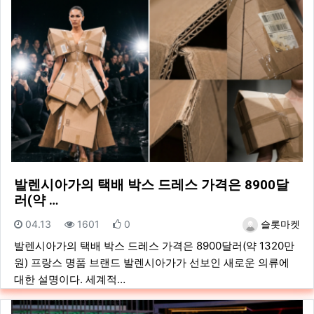
발렌시아가의 택배 박스 드레스 가격은 8900달
러(약 …
등록일
조회
추천
등록자
04.13
1601
0
슬롯마켓
발렌시아가의 택배 박스 드레스 가격은 8900달러(약 1320만
원) 프랑스 명품 브랜드 발렌시아가가 선보인 새로운 의류에
대한 설명이다. 세계적…