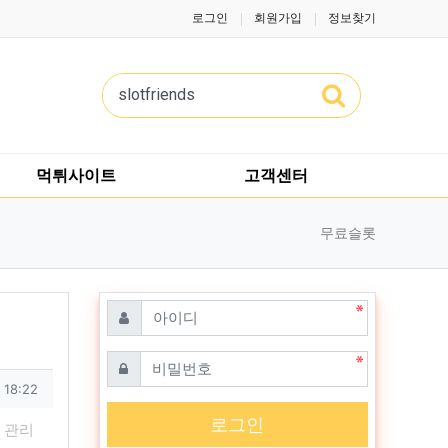
로그인
회원가입
정보찾기
먹튀사이트
고객센터
무료슬롯
필수
아이디
필수
비밀번호
 18:22
로그인
관리