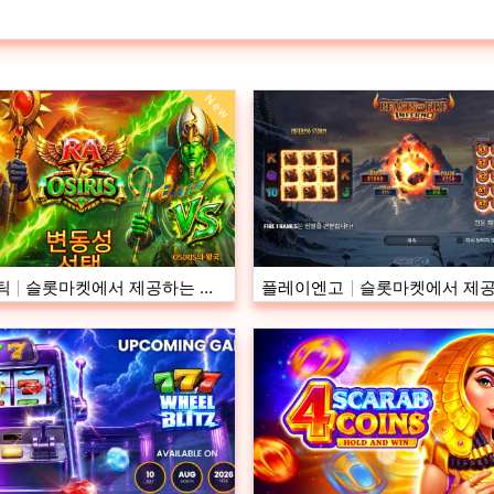
New
틱
슬롯마켓에서 제공하는 무료 슬롯 게임 [Ra vs Os…
플레이엔고
슬롯마켓에서 제공하는 무료 슬롯 게임 [Be