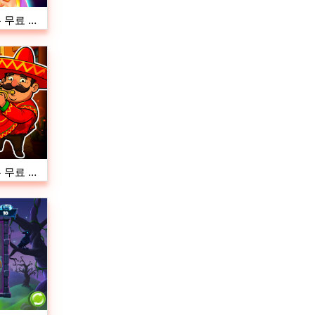
Scarab…
Chili …