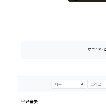
관련자료
로그인한 
검색대상
무료슬롯