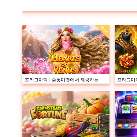
New
프라그마틱
슬롯마켓에서 제공하는 무료 슬롯 게임 [Hearts o…
프라그마