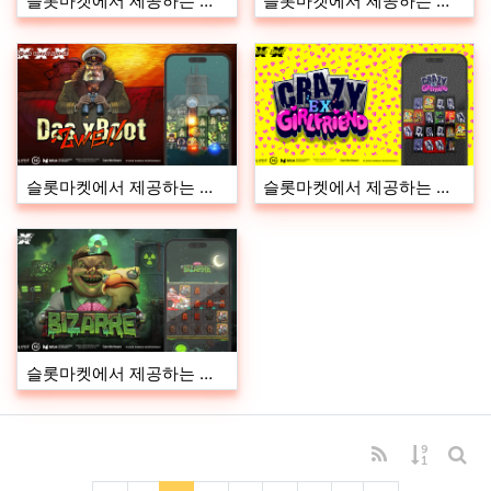
슬롯마켓에서 제공하는 무료 슬롯 게임 [Golden S…
슬롯마켓에서 제공하는 무료 슬롯 게임 [Duck Hun…
슬롯마켓에서 제공하는 무료 슬롯 게임 [Das xBoo…
슬롯마켓에서 제공하는 무료 슬롯 게임 [Crazy Ex…
슬롯마켓에서 제공하는 무료 슬롯 게임 [Bizarre]
RSS
게시물 
게시