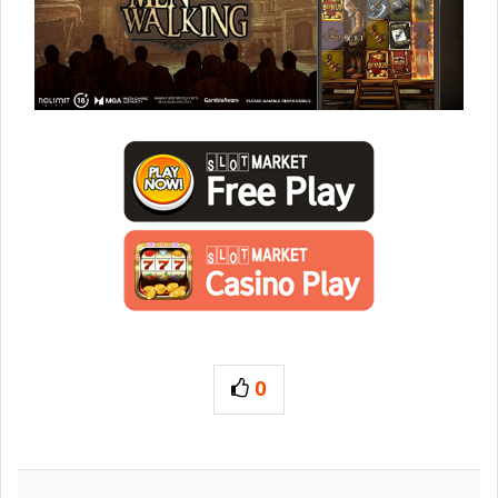
0
추천
관련자료