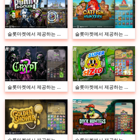
슬롯마켓에서 제공하는 무료 슬롯 게임 [Punk Roc…
슬롯마켓에서 제공하는 무료 슬롯 게임 [Catfish …
슬롯마켓에서 제공하는 무료 슬롯 게임 [The Cryp…
슬롯마켓에서 제공하는 무료 슬롯 게임 [Supersiz…