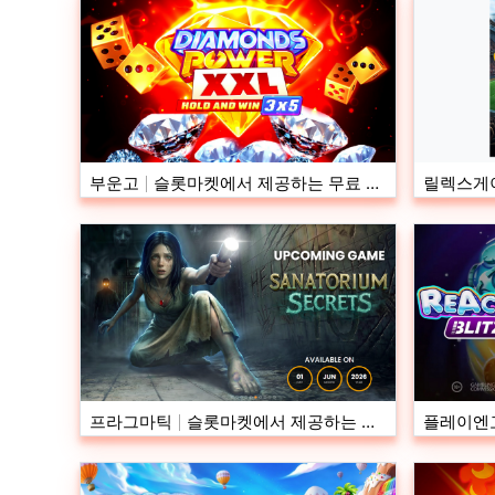
부운고
슬롯마켓에서 제공하는 무료 슬롯 게임 [Diamonds…
릴렉스게
프라그마틱
슬롯마켓에서 제공하는 무료 슬롯 게임 [Sanatori…
플레이엔