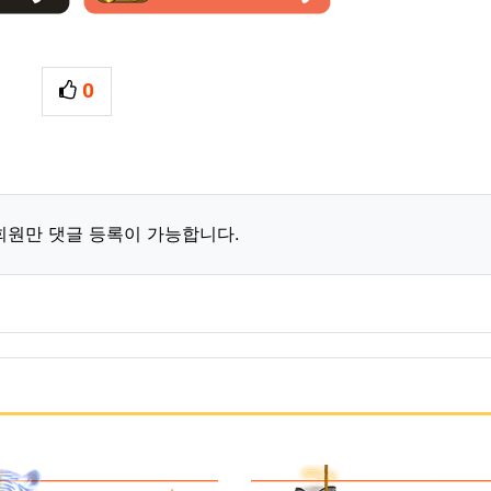
0
추천
회원만 댓글 등록이 가능합니다.