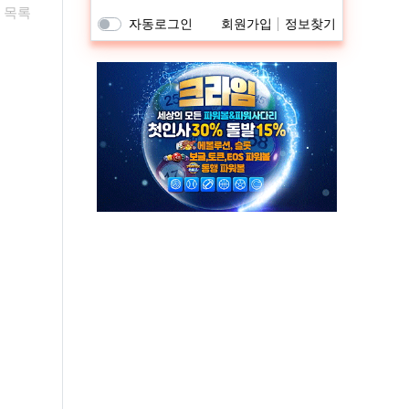
목록
자동로그인
회원가입
정보찾기