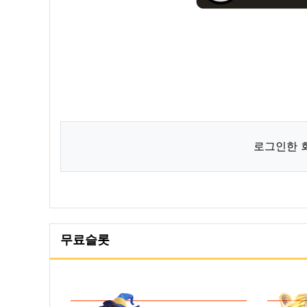
관련자료
로그인한 
무료슬롯