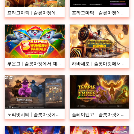
프라그마틱
슬롯마켓에서 제공하는 무료 슬롯 게임 [Bear Cra…
프라그마틱
슬롯마켓에서 제공하는 무료 슬롯 게임 [Mahjong …
부운고
슬롯마켓에서 제공하는 무료 슬롯 게임 [3 Super …
하바네로
슬롯마켓에서 제공하는 무료 슬롯 게임 [Steampun…
노리밋시티
슬롯마켓에서 제공하는 무료 슬롯 게임 [Tombston…
플레이엔고
슬롯마켓에서 제공하는 무료 슬롯 게임 [Temple o…