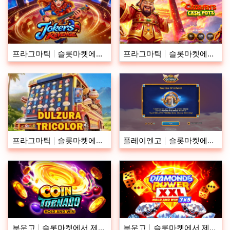
프라그마틱
슬롯마켓에서 제공하는 무료 슬롯 게임 [Joker’s …
프라그마틱
슬롯마켓에서 제공하는 무료 슬롯 게임 [Caishen’…
프라그마틱
슬롯마켓에서 제공하는 무료 슬롯 게임 [Dulzura …
플레이엔고
슬롯마켓에서 제공하는 무료 슬롯 게임 [Rise of …
부운고
슬롯마켓에서 제공하는 무료 슬롯 게임 [Coin Tor…
부운고
슬롯마켓에서 제공하는 무료 슬롯 게임 [Diamonds…