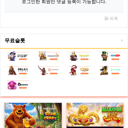
로그인한 회원만 댓글 등록이 가능합니다.
목록
무료슬롯