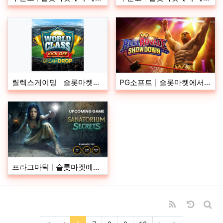
릴렉스게이밍
슬롯마켓에서 제공하는 무료 슬롯 게임 [World Cl…
PG소프트
슬롯마켓에서 제공하는 무료 슬롯 게임 [Reel Roy…
프라그마틱
슬롯마켓에서 제공하는 무료 슬롯 게임 [Sanatori…
RSS
날짜순 
게시