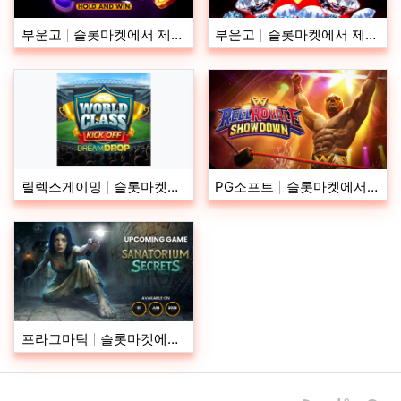
부운고
슬롯마켓에서 제공하는 무료 슬롯 게임 [Coin Tor…
부운고
슬롯마켓에서 제공하는 무료 슬롯 게임 [Diamonds…
릴렉스게이밍
슬롯마켓에서 제공하는 무료 슬롯 게임 [World Cl…
PG소프트
슬롯마켓에서 제공하는 무료 슬롯 게임 [Reel Roy…
프라그마틱
슬롯마켓에서 제공하는 무료 슬롯 게임 [Sanatori…