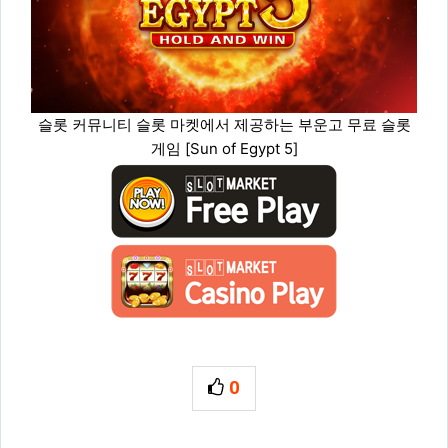
슬롯 커뮤니티 슬롯 마켓에서 제공하는 부운고 무료 슬롯
게임 [Sun of Egypt 5]
0
추천
관련자료