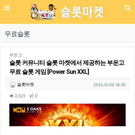
메뉴
기
무료슬롯
분류
부운고
슬롯 커뮤니티 슬롯 마켓에서 제공하는 부운고
무료 슬롯 게임 [Power Sun XXL]
작성자 정보
작성
작성일
슬롯마켓
2025.10.02 18:35
컨텐츠 정보
조회
추천
2,521
0
본문