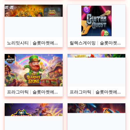
노리밋시티
슬롯마켓에서 제공하는 무료 슬롯 게임 [San Quen…
릴렉스게이밍
슬롯마켓에서 제공하는 무료 슬롯 게임 [Guitar Q…
프라그마틱
슬롯마켓에서 제공하는 무료 슬롯 게임 [The Blar…
프라그마틱
슬롯마켓에서 제공하는 무료 슬롯 게임 [Dragon’s…