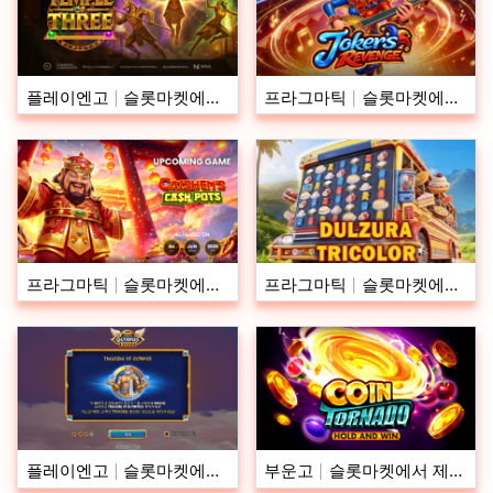
플레이엔고
슬롯마켓에서 제공하는 무료 슬롯 게임 [Temple o…
프라그마틱
슬롯마켓에서 제공하는 무료 슬롯 게임 [Joker’s …
프라그마틱
슬롯마켓에서 제공하는 무료 슬롯 게임 [Caishen’…
프라그마틱
슬롯마켓에서 제공하는 무료 슬롯 게임 [Dulzura …
플레이엔고
슬롯마켓에서 제공하는 무료 슬롯 게임 [Rise of …
부운고
슬롯마켓에서 제공하는 무료 슬롯 게임 [Coin Tor…