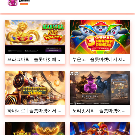
프라그마틱
슬롯마켓에서 제공하는 무료 슬롯 게임 [Mahjong …
부운고
슬롯마켓에서 제공하는 무료 슬롯 게임 [3 Super …
하바네로
슬롯마켓에서 제공하는 무료 슬롯 게임 [Steampun…
노리밋시티
슬롯마켓에서 제공하는 무료 슬롯 게임 [Tombston…