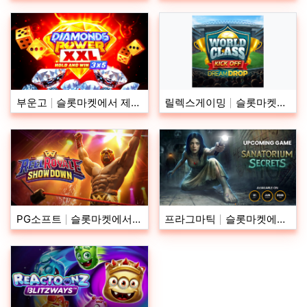
부운고
슬롯마켓에서 제공하는 무료 슬롯 게임 [Diamonds…
릴렉스게이밍
슬롯마켓에서 제공하는 무료 슬롯 게임 [World Cl…
PG소프트
슬롯마켓에서 제공하는 무료 슬롯 게임 [Reel Roy…
프라그마틱
슬롯마켓에서 제공하는 무료 슬롯 게임 [Sanatori…