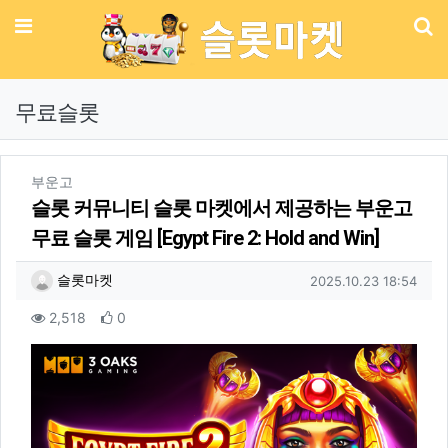
메뉴
기
무료슬롯
분류
부운고
슬롯 커뮤니티 슬롯 마켓에서 제공하는 부운고
무료 슬롯 게임 [Egypt Fire 2: Hold and Win]
작성자 정보
작성
작성일
슬롯마켓
2025.10.23 18:54
컨텐츠 정보
조회
추천
2,518
0
본문