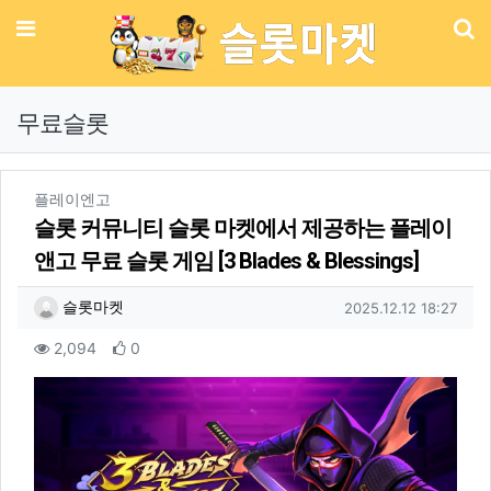
메뉴
기
무료슬롯
분류
플레이엔고
슬롯 커뮤니티 슬롯 마켓에서 제공하는 플레이
앤고 무료 슬롯 게임 [3 Blades & Blessings]
작성자 정보
작성
작성일
슬롯마켓
2025.12.12 18:27
컨텐츠 정보
조회
추천
2,094
0
본문