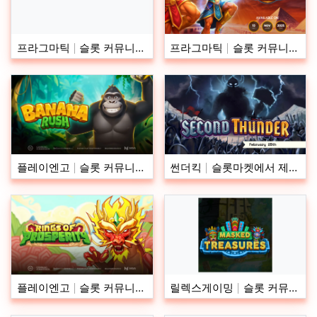
프라그마틱
슬롯 커뮤니티 슬롯 마켓에서 제공하는 프라그마틱 무료 …
프라그마틱
슬롯 커뮤니티 슬롯 마켓에서 제공하는 프라그마틱 무료 …
플레이엔고
슬롯 커뮤니티 슬롯 마켓에서 제공하는 플레이앤고 무료 …
썬더킥
슬롯마켓에서 제공하는 무료 슬롯 게임 [Second T…
플레이엔고
슬롯 커뮤니티 슬롯 마켓에서 제공하는 플레이앤고 무료 …
릴렉스게이밍
슬롯 커뮤니티 슬롯 마켓에서 제공하는 릴렉스게이밍 무료…