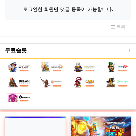
로그인한 회원만 댓글 등록이 가능합니다.
목록
무료슬롯