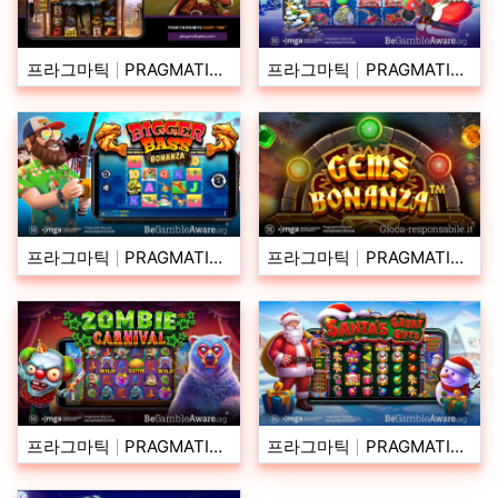
프라그마틱
PRAGMATIC PLAY [와일드 웨스트 듀얼스] 프…
프라그마틱
PRAGMATIC PLAY [크리스마스 빅 배스 보난자…
프라그마틱
PRAGMATIC PLAY [비거 배스 보난자] 프라그…
프라그마틱
PRAGMATIC PLAY [잼스 보난자] 프라그마틱 …
프라그마틱
PRAGMATIC PLAY [좀비 카니발] 프라그마틱 …
프라그마틱
PRAGMATIC PLAY [산타즈 그레이트 기프트] …