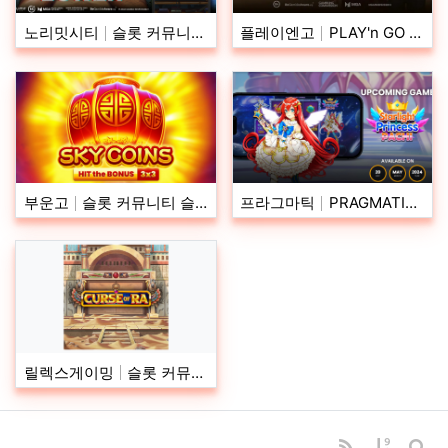
노리밋시티
슬롯 커뮤니티 슬롯 마켓에서 제공하는 노리밋시티 무료 …
플레이엔고
PLAY'n GO [스파크 오브 지니어스] 플레이앤고
부운고
슬롯 커뮤니티 슬롯 마켓에서 제공하는 부운고 무료 슬롯…
프라그마틱
PRAGMATIC PLAY [스타라이트 프린세스 파치]…
릴렉스게이밍
슬롯 커뮤니티 슬롯 마켓에서 제공하는 릴렉스게이밍 무료…
RSS
게시물 