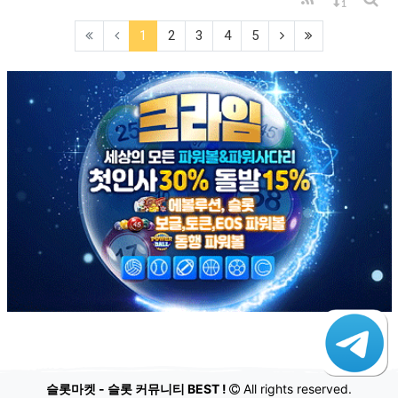
게시
(current)
(next)
(last)
1
2
3
4
5
슬롯마켓 - 슬롯 커뮤니티 BEST !
All rights reserved.