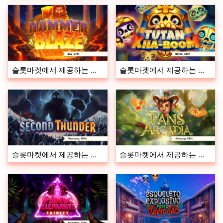
슬롯마켓에서 제공하는 무료 슬롯 게임 [Hammerbl…
슬롯마켓에서 제공하는 무료 슬롯 게임 [Tutan Kh…
슬롯마켓에서 제공하는 무료 슬롯 게임 [Second T…
슬롯마켓에서 제공하는 무료 슬롯 게임 [Pan’s Ar…