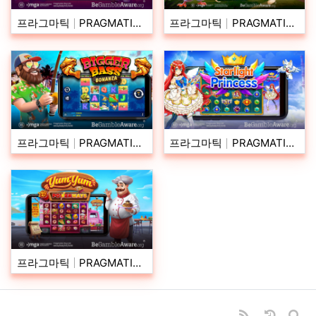
프라그마틱
PRAGMATIC PLAY [산타 원더랜드] 프라그마틱…
프라그마틱
PRAGMATIC PLAY [트위티 하우스] 프라그마틱…
프라그마틱
PRAGMATIC PLAY [비거 배스 보난자] 프라그…
프라그마틱
PRAGMATIC PLAY [스타라이트 프린세스] 프라…
프라그마틱
PRAGMATIC PLAY [얌얌 파워웨이즈] 프라그마…
RSS
날짜순 