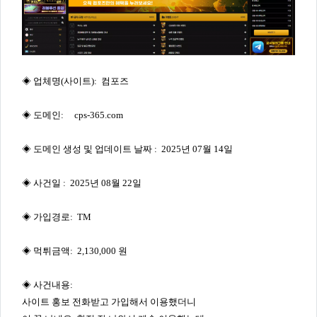
◈ 업체명(사이트): 컴포즈
◈ 도메인: cps-365.com
◈ 도메인 생성 및 업데이트 날짜 : 2025년 07월 14일
◈ 사건일 : 2025년 08월 22일
◈ 가입경로: TM
◈ 먹튀금액: 2,130,000 원
◈ 사건내용:
사이트 홍보 전화받고 가입해서 이용했더니