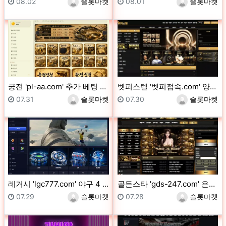
등록일
등록자
등록일
등록자
08.02
슬롯마켓
08.01
슬롯마켓
궁전 'pl-aa.com' 추가 베팅 요구하면서 먹튀
벳피스텔 '벳피접속.com' 양방이라고 헛소리하면서 먹…
등록일
등록자
등록일
등록자
07.31
슬롯마켓
07.30
슬롯마켓
레거시 'lgc777.com' 야구 4 폴더 당첨금 먹…
골든스타 'gds-247.com' 은행 점검이라고 환전…
등록일
등록자
등록일
등록자
07.29
슬롯마켓
07.28
슬롯마켓