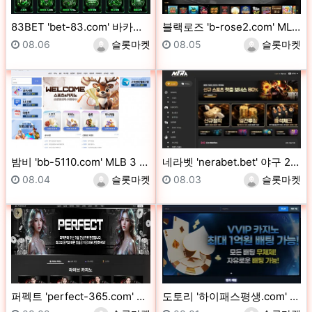
83BET 'bet-83.com' 바카라 롤링 16,0…
블랙로즈 'b-rose2.com' MLB 3 폴더 당첨…
등록일
등록자
등록일
등록자
08.06
슬롯마켓
08.05
슬롯마켓
밤비 'bb-5110.com' MLB 3 폴더 당첨금 …
네라벳 'nerabet.bet' 야구 2 폴더 당첨금 …
등록일
등록자
등록일
등록자
08.04
슬롯마켓
08.03
슬롯마켓
퍼펙트 'perfect-365.com' 추가 입금 유도…
도토리 '하이패스평생.com' MLB 3 폴더 당첨금 …