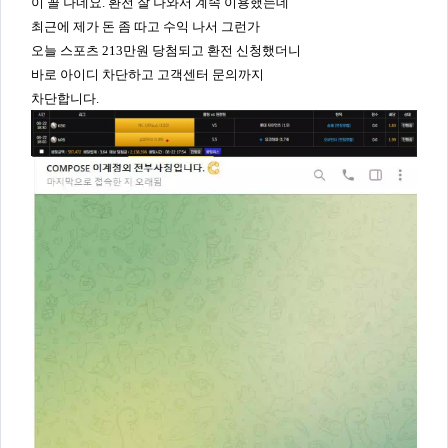
이 꼴 나네요.
환전 잘 나와서 계속 이용했는데
최근에 제가 돈 좀 따고 수익 나서 그런가
오늘 스포츠 213만원 당첨되고 환전 신청했더니
바로 아이디 차단하고 고객센터 문의까지
차단합니다.