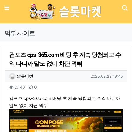
메뉴
기
먹튀사이트
컴포즈 cps-365.com 배팅 후 계속 당첨되고 수
익 나니까 말도 없이 차단 먹튀
작성자 정보
작성
작성일
슬롯마켓
2025.08.23 19:45
컨텐츠 정보
조회
추천
2,140
0
본문
컴포즈 cps-365.com 배팅 후 계속 당첨되고 수익 나니까
말도 없이 차단 먹튀