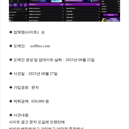
◈ 업체명(사이트): 순
◈ 도메인: xo99ox.com
◈ 도메인 생성 및 업데이트 날짜 : 2025년 08월 22일
◈ 사건일 : 2025년 08월 27일
◈ 가입경로: 문자
◈ 먹튀금액: 650,000 원
◈ 사건내용:
사이트 광고 문자 오길래 오랜만에
바카라
배팅하려고
가입하고
30만원 충전해서