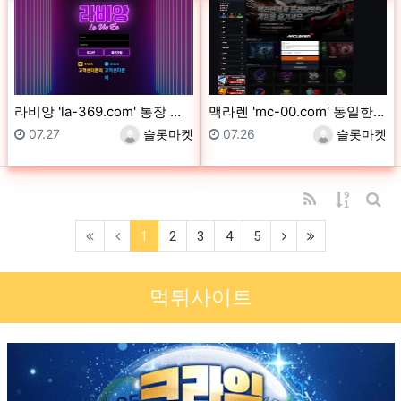
라비앙 'la-369.com' 통장 이체 내역, 신분증…
맥라렌 'mc-00.com' 동일한 시간 경기 3 폴더…
등록일
등록자
등록일
등록자
07.27
슬롯마켓
07.26
슬롯마켓
RSS
게시물 
게시
(current)
(next)
(last)
1
2
3
4
5
먹튀사이트