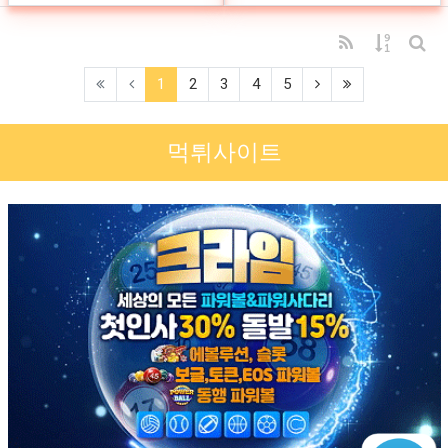
RSS
게시물 
게시
(current)
(next)
(last)
1
2
3
4
5
먹튀사이트