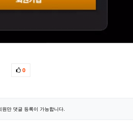
0
추천
회원만 댓글 등록이 가능합니다.