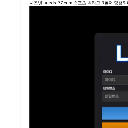
본문
니즈벳 needs-77.com 스포츠 빅리그 3폴더 당