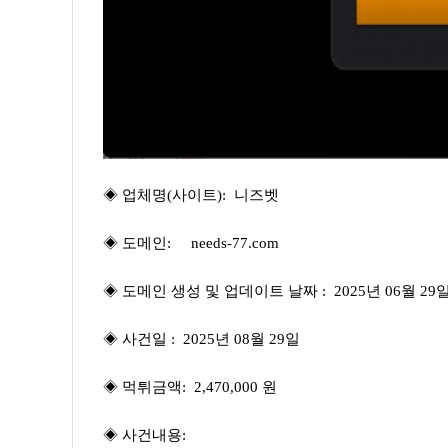
◈ 업체명(사이트): 니즈벳
◈ 도메인: needs-77.com
◈ 도메인 생성 및 업데이트 날짜 : 2025년 06월 29
◈ 사건일 : 2025년 08월 29일
◈ 먹튀금액: 2,470,000 원
◈ 사건내용: