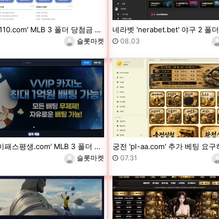
110.com' MLB 3 폴더 당첨금 …
네라벳 'nerabet.bet' 야구 2 
등록자
등록일
등
슬롯마켓
08.03
도토리 '하이패스평생.com' MLB 3 폴더 당첨금 …
등록자
등록일
등
슬롯마켓
07.31