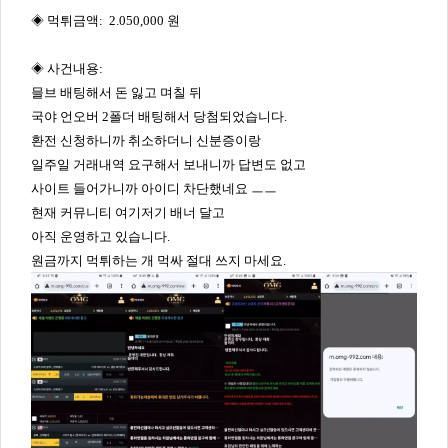
◈ 먹튀금액: 2.050,000 원
◈ 사건내용:
믈브 배팅해서 돈 잃고 며칠 뒤
국야 언오버 2폴더 배팅해서 당첨되었습니다.
환전 신청하니까 취소하더니 신분증이랑
일주일 거래내역 요구해서 보내니까 답변도 없고
사이트 들어가니까 아이디 차단했네요 ㅡㅡ
현재 커뮤니티 여기저기 배너 달고
아직 운영하고 있습니다.
원금까지 먹튀하는 개 먹싸 절대 쓰지 마세요.