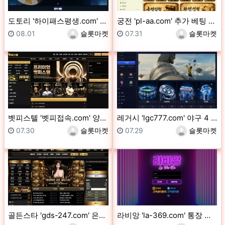
도토리 '하이패스평생.com' MLB 3 폴더 당첨금 …
궁전 'pl-aa.com' 추가 베팅 요구하면서 먹튀
등록일
등록자
등록일
등록자
08.01
슬롯마켓
07.31
슬롯마켓
벳피스텔 '벳피접속.com' 양방이라고 헛소리하면서 먹…
레거시 'lgc777.com' 야구 4 폴더 당첨금 먹…
등록일
등록자
등록일
등록자
07.30
슬롯마켓
07.29
슬롯마켓
골든스타 'gds-247.com' 은행 점검이라고 환전…
라비앙 'la-369.com' 통장 이체 내역, 신분증…