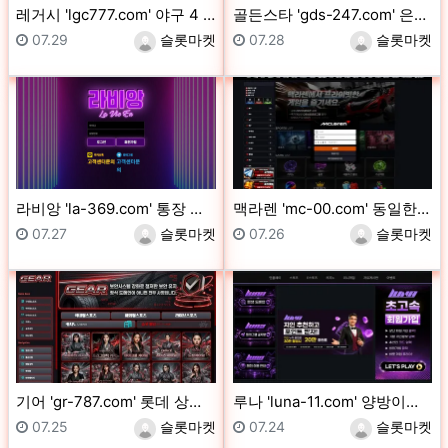
레거시 'lgc777.com' 야구 4 폴더 당첨금 먹…
골든스타 'gds-247.com' 은행 점검이라고 환전…
등록일
등록자
등록일
등록자
07.29
슬롯마켓
07.28
슬롯마켓
라비앙 'la-369.com' 통장 이체 내역, 신분증…
맥라렌 'mc-00.com' 동일한 시간 경기 3 폴더…
등록일
등록자
등록일
등록자
07.27
슬롯마켓
07.26
슬롯마켓
기어 'gr-787.com' 롯데 상품권으로 충전 받고…
루나 'luna-11.com' 양방이라고 헛소리하면서 …
등록일
등록자
등록일
등록자
07.25
슬롯마켓
07.24
슬롯마켓