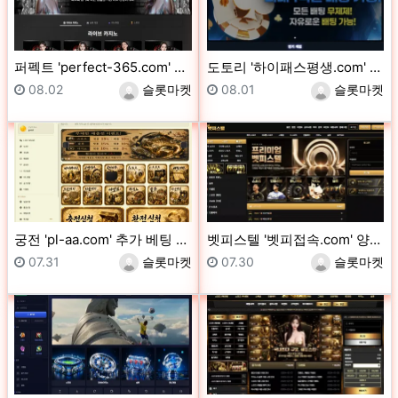
퍼펙트 'perfect-365.com' 추가 입금 유도…
도토리 '하이패스평생.com' MLB 3 폴더 당첨금 …
등록일
등록자
등록일
등록자
08.02
슬롯마켓
08.01
슬롯마켓
궁전 'pl-aa.com' 추가 베팅 요구하면서 먹튀
벳피스텔 '벳피접속.com' 양방이라고 헛소리하면서 먹…
등록일
등록자
등록일
등록자
07.31
슬롯마켓
07.30
슬롯마켓