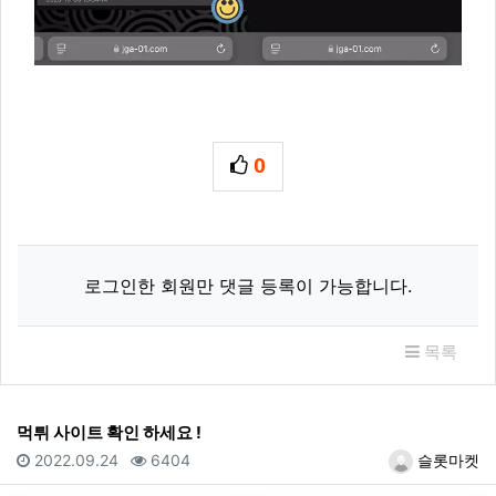
0
추천
관련자료
로그인한 회원만 댓글 등록이 가능합니다.
목록
먹튀 사이트 확인 하세요 !
등록일
조회
등록자
2022.09.24
6404
슬롯마켓