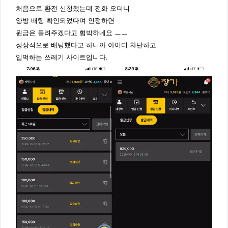
처음으로
환전 신청했는데 전화 오더니
양방 배팅 확인되었다며
인정하면
원금은 돌려주겠다고 협박하네요 ㅡㅡ
정상적으로 배팅했다고 하니까
아이디 차단하고
입먹하는 쓰레기 사이트입니다.