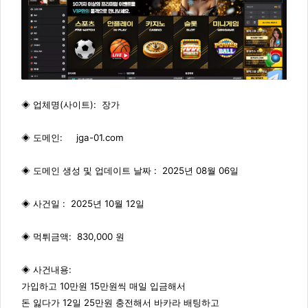
◈ 업체명(사이트): 장가
◈ 도메인: jga-01.com
◈ 도메인 생성 및 업데이트 날짜 : 2025년 08월 06일
◈ 사건일 : 2025년 10월 12일
◈ 먹튀금액: 830,000 원
◈ 사건내용:
가입하고 10만원 15만원씩 매일 입금해서
돈 잃다가
12일 25만원 충전해서
바카라 배팅하고