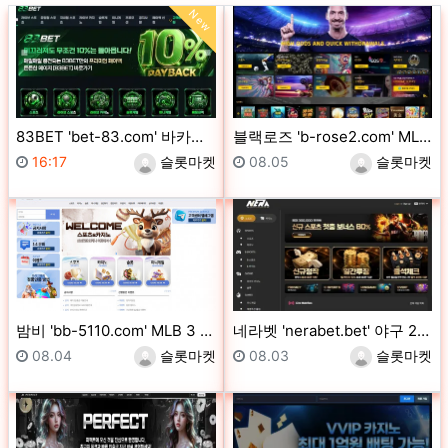
New
83BET 'bet-83.com' 바카라 롤링 16,0…
블랙로즈 'b-rose2.com' MLB 3 폴더 당첨…
등록일
등록자
등록일
등록자
16:17
슬롯마켓
08.05
슬롯마켓
밤비 'bb-5110.com' MLB 3 폴더 당첨금 …
네라벳 'nerabet.bet' 야구 2 폴더 당첨금 …
등록일
등록자
등록일
등록자
08.04
슬롯마켓
08.03
슬롯마켓