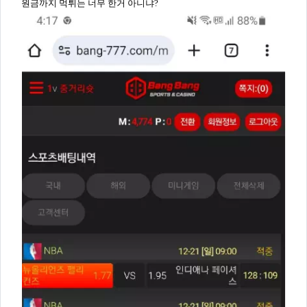
원금까지 먹튀는 너무 한거 아니냐?