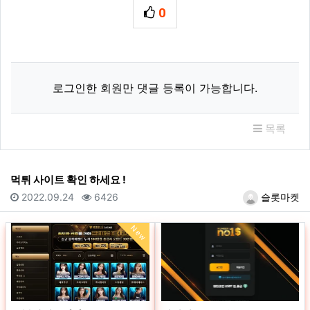
0
추천
관련자료
로그인한 회원만 댓글 등록이 가능합니다.
목록
먹튀 사이트 확인 하세요 !
등록일
조회
등록자
2022.09.24
6426
슬롯마켓
New