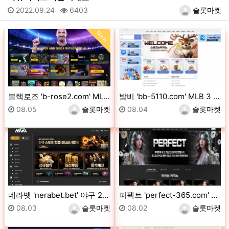
등록일
조회
등록자
2022.09.24
6403
슬롯마켓
New
블랙로즈 'b-rose2.com' MLB 3 폴더 당첨…
밤비 'bb-5110.com' MLB 3 폴더 당첨금 …
등록일
등록자
등록일
등록자
08.05
슬롯마켓
08.04
슬롯마켓
네라벳 'nerabet.bet' 야구 2 폴더 당첨금 …
퍼펙트 'perfect-365.com' 추가 입금 유도…
등록일
등록자
등록일
등록자
08.03
슬롯마켓
08.02
슬롯마켓