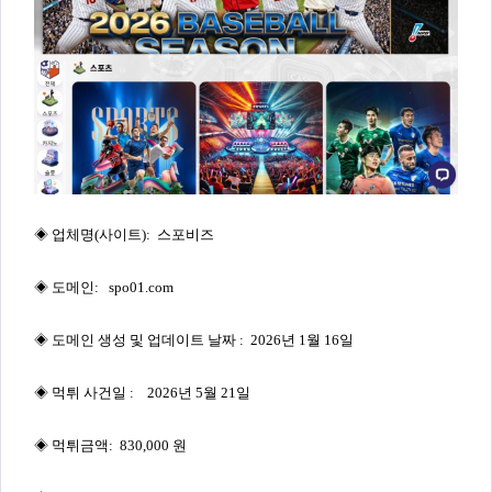
◈ 업체명(사이트): ​스포비즈
◈ 도메인: spo01.com
◈ 도메인 생성 및 업데이트 날짜 : 2026년 1월 16일
◈ 먹튀 사건일 : 2026년 5월 21일
◈ 먹튀금액: 830,000 원