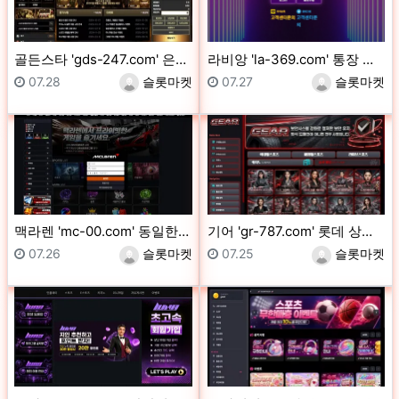
골든스타 'gds-247.com' 은행 점검이라고 환전…
라비앙 'la-369.com' 통장 이체 내역, 신분증…
등록일
등록자
등록일
등록자
07.28
슬롯마켓
07.27
슬롯마켓
맥라렌 'mc-00.com' 동일한 시간 경기 3 폴더…
기어 'gr-787.com' 롯데 상품권으로 충전 받고…
등록일
등록자
등록일
등록자
07.26
슬롯마켓
07.25
슬롯마켓