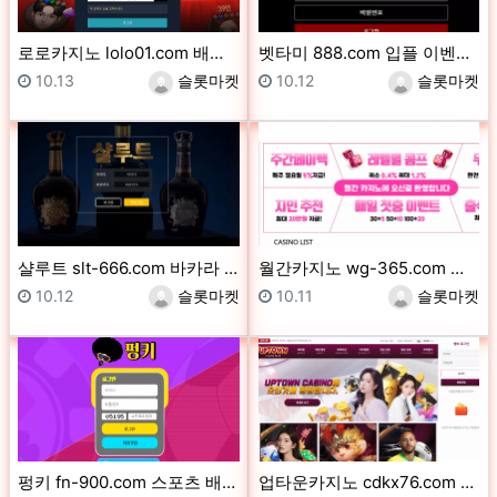
로로카지노 lolo01.com 배팅 후 돈 잃어서 …
벳타미 888.com 입플 이벤트 문자 홍보해서 입…
등록일
등록자
등록일
등록자
10.13
슬롯마켓
10.12
슬롯마켓
샬루트 slt-666.com 바카라 배팅 후 첫…
월간카지노 wg-365.com 바카라 배팅 후 첫…
등록일
등록자
등록일
등록자
10.12
슬롯마켓
10.11
슬롯마켓
펑키 fn-900.com 스포츠 배팅 후 당첨되니까 …
업타운카지노 cdkx76.com 바카라 당첨금 환전…