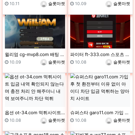
등록일
등록자
등록일
등록자
10.11
슬롯마켓
10.09
슬롯마켓
윌리엄 cg-mvp8.com 배팅 후 당첨되니까 양…
파이터 ft-333.com 스포츠 배팅 후 잃을 땐 …
등록일
등록자
등록일
등록자
10.09
슬롯마켓
10.08
슬롯마켓
옵션 ot-34.com 먹튀사이트 입금 내역 확인되지 …
슈퍼스타 garo11.com 가입 후 첫 환전부터…
등록일
등록자
등록일
등록자
10.08
슬롯마켓
10.08
슬롯마켓