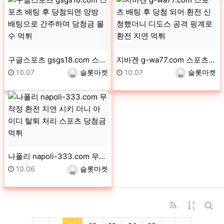
구글스포츠 gsgs18.com 스포츠 배팅 후 당첨…
지바겐 g-wa77.com 스포츠 배팅 후 당첨 …
등록일
등록자
등록일
등록자
10.07
슬롯마켓
10.07
슬롯마켓
나폴리 napoli-333.com 무작정 환전 지연…
등록일
등록자
10.06
슬롯마켓
RSS
게시물 
게시