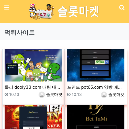
메뉴
기
먹튀사이트
둘리 dooly33.com 배팅 내역 검토한다며 …
포인트 pot65.com 양방 배팅으로 간주하며 …
등록일
등록자
등록일
등록자
10.13
슬롯마켓
10.13
슬롯마켓