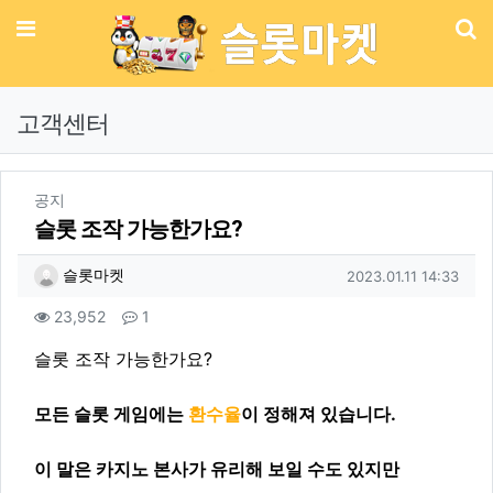
메뉴
기
고객센터
분류
공지
슬롯 조작 가능한가요?
작성자 정보
작성
작성일
슬롯마켓
2023.01.11 14:33
컨텐츠 정보
조회
댓글
23,952
1
본문
슬롯 조작 가능한가요?
모든
슬롯 게임
에는
환수율
이 정해져 있습니다.
이 말은 카지노 본사가 유리해 보일 수도 있지만