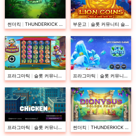
썬더킥
THUNDERKICK [렉스 더 헌트] 선더킥
부운고
슬롯 커뮤니티 슬롯 마켓에서 제공하는 부운고 무료 슬롯…
프라그마틱
슬롯 커뮤니티 슬롯 마켓에서 제공하는 프라그마틱 무료 …
프라그마틱
슬롯 커뮤니티 슬롯 마켓에서 제공하는 프라그마틱 무료 …
프라그마틱
슬롯 커뮤니티 슬롯마켓에서 제공하는 무료 슬롯 게임 […
썬더킥
THUNDERKICK [다오니소스 골든 피스트] 선더킥