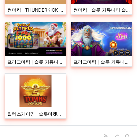
썬더킥
THUNDERKICK [더 와일드도스] 선더킥
썬더킥
슬롯 커뮤니티 슬롯 마켓에서 제공하는 선더킥 무료 슬롯…
프라그마틱
슬롯 커뮤니티 슬롯 마켓에서 제공하는 프라그마틱 무료 …
프라그마틱
슬롯 커뮤니티 슬롯 마켓에서 제공하는 프라그마틱 무료 …
릴렉스게이밍
슬롯마켓에서 제공하는 무료 슬롯 게임 [5 Tombs …
RSS
추천순 