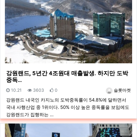
강원랜드, 5년간 4조원대 매출발생. 하지만 도박
중독…
등록일
조회
추천
등록자
10.21
3603
0
슬롯마켓
강원랜드 내국인 카지노의 도박중독률이 54.8%에 달하면서
국내 사행산업 중 1위이다. 50% 이상 높은 중독률을 보임에도
강원랜드가 집행하는 …