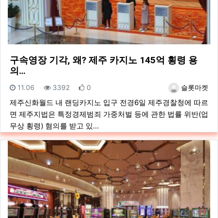
구속영장 기각, 왜? 제주 카지노 145억 횡령 용
의…
등록일
조회
추천
등록자
11.06
3392
0
슬롯마켓
제주신화월드 내 랜딩카지노 입구 전경6일 제주경찰청에 따르
면 제주지법은 특정경제범죄 가중처벌 등에 관한 법률 위반(업
무상 횡령) 혐의를 받고 있…