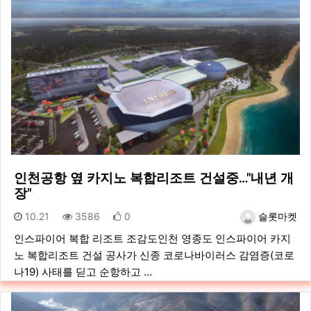
인천공항 옆 카지노 복합리조트 건설중…"내년 개
장"
등록일
조회
추천
등록자
10.21
3586
0
슬롯마켓
인스파이어 복합 리조트 조감도인천 영종도 인스파이어 카지
노 복합리조트 건설 공사가 신종 코로나바이러스 감염증(코로
나19) 사태를 딛고 순항하고 …