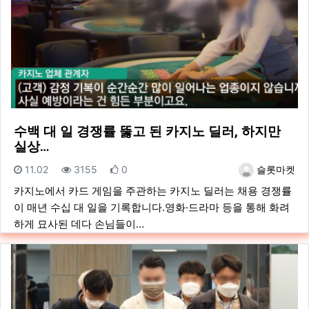
수백 대 일 경쟁률 뚫고 된 카지노 딜러, 하지만
실상…
등록일
조회
추천
등록자
11.02
3155
0
슬롯마켓
카지노에서 카드 게임을 주관하는 카지노 딜러는 채용 경쟁률
이 매년 수십 대 일을 기록합니다.영화·드라마 등을 통해 화려
하게 묘사된 데다 손님들이…