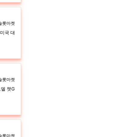
자
슬롯마켓
 미국 대
자
슬롯마켓
모델 챗G
자
슬롯마켓