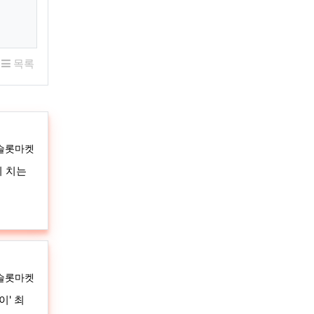
목록
자
슬롯마켓
이 치는
자
슬롯마켓
이' 최