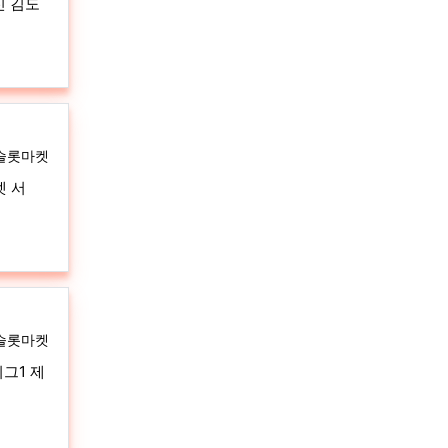
신 김도
자
슬롯마켓
벳 서
자
슬롯마켓
리그1 제