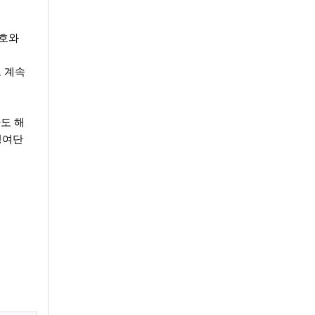
환호와
 계속
도 해
병여단