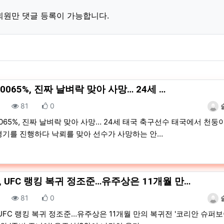
회원만 댓글 등록이 가능합니다.
.0065%, 진짜 날벼락 맞아 사망… 24세 …
조회
추천
등록
6
81
0
0065%, 진짜 날벼락 맞아 사망… 24세 태국 축구선수 태국에서 천둥
경기를 진행하다 낙뢰를 맞아 선수가 사망하는 안…
 UFC 랭킹 복귀 정조준…유주상은 11개월 만…
조회
추천
등록
6
81
0
UFC 랭킹 복귀 정조준…유주상은 11개월 만의 복귀전 '코리안 슈퍼보