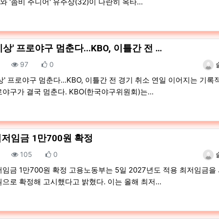
)와 '좀비 주니어' 유주상(32)이 나란히 옥타…
비상' 프로야구 멈춘다...KBO, 이틀간 전 …
조회
추천
등록
5
97
0
상' 프로야구 멈춘다...KBO, 이틀간 전 경기 취소 연일 이어지는 기록
로야구가 결국 멈춘다. KBO(한국야구위원회)는…
저임금 1만700원 확정
조회
추천
등록
5
105
0
임금 1만700원 확정 고용노동부는 5일 2027년도 적용 최저임금을
원으로 확정해 고시했다고 밝혔다. 이는 올해 최저…