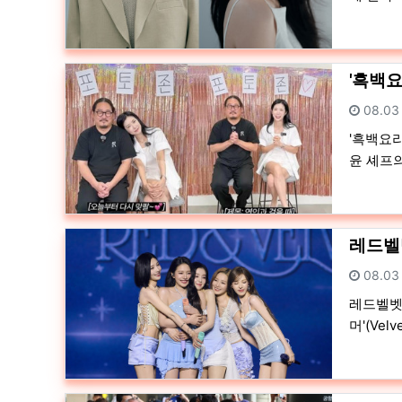
'흑백요
등록일
08.0
'흑백요리
윤 셰프
레드벨벳
등록일
08.0
레드벨벳,
머'(Ve