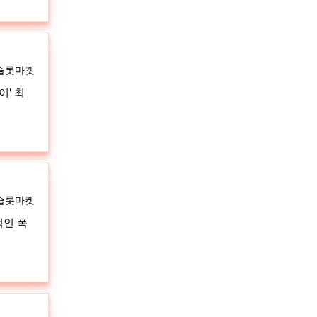
자
슬롯마켓
이' 최
자
슬롯마켓
적인 폭