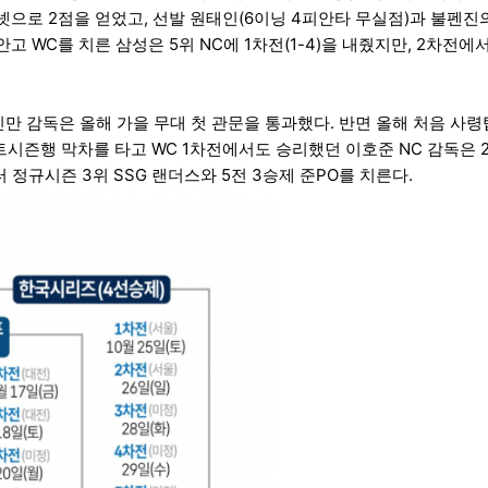
볼넷으로 2점을 얻었고, 선발 원태인(6이닝 4피안타 무실점)과 불펜진
안고 WC를 치른 삼성은 5위 NC에 1차전(1-4)을 내줬지만, 2차전에
만 감독은 올해 가을 무대 첫 관문을 통과했다. 반면 올해 처음 사
트시즌행 막차를 타고 WC 1차전에서도 승리했던 이호준 NC 감독은 
정규시즌 3위 SSG 랜더스와 5전 3승제 준PO를 치른다.