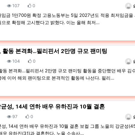
조회
추천
등록
5
107
0
임금 1만700원 확정 고용노동부는 5일 2027년도 적용 최저임금을
원으로 확정해 고시했다고 밝혔다. 이는 올해 최저…
, 활동 본격화…필리핀서 2만명 규모 팬미팅
조회
추천
등록
4
104
0
 활동 본격화…필리핀서 2만명 규모 팬미팅 활동을 중단했던 배우 김
영에 이어 해외 팬미팅으로 본격적인 활동에 나선다. 필리…
균성, 14세 연하 배우 유하진과 10월 결혼
조회
추천
등록
4
97
0
성, 14세 연하 배우 유하진과 10월 결혼 보컬 그룹 노을의 강균성(45
배우 유하진(31)과 결혼한다. 노을 소속사…