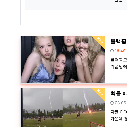
New
블랙핑크
등록일
16:49
블랙핑크,
기념일에
New
확률 0
등록일
08.0
확률 0.
가운데 