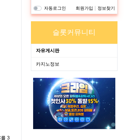
자동로그인
회원가입
정보찾기
슬롯커뮤니티
자유게시판
카지노정보
를 3