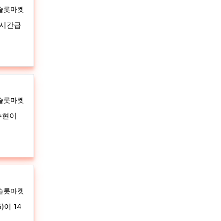
자
슬롯마켓
 시간급
자
슬롯마켓
수현이
자
슬롯마켓
)이 14