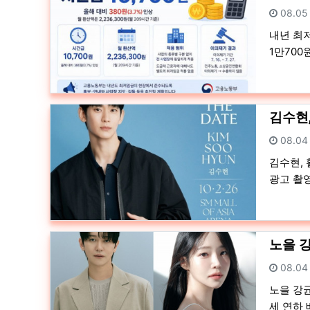
등록일
08.0
내년 최저
1만700
김수현
등록일
08.0
김수현,
광고 촬
노을 강
등록일
08.0
노을 강균
세 연하 