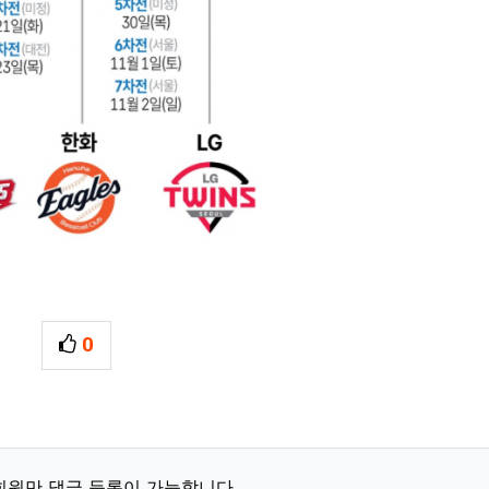
0
추천
회원만 댓글 등록이 가능합니다.