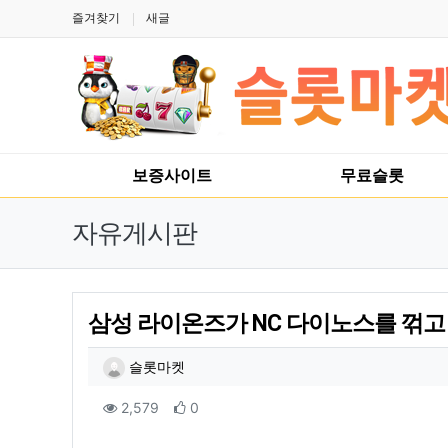
상단 네비
즐겨찾기
새글
메인 메뉴
보증사이트
무료슬롯
자유게시판
삼성 라이온즈가 NC 다이노스를 꺾고
작성자 정보
작성
슬롯마켓
컨텐츠 정보
조회
추천
2,579
0