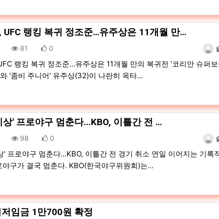
 UFC 랭킹 복귀 정조준…유주상은 11개월 만…
조회
추천
등록
6
81
0
UFC 랭킹 복귀 정조준…유주상은 11개월 만의 복귀전 '코리안 슈퍼보
)와 '좀비 주니어' 유주상(32)이 나란히 옥타…
비상' 프로야구 멈춘다...KBO, 이틀간 전 …
조회
추천
등록
5
98
0
상' 프로야구 멈춘다...KBO, 이틀간 전 경기 취소 연일 이어지는 기록
로야구가 결국 멈춘다. KBO(한국야구위원회)는…
저임금 1만700원 확정