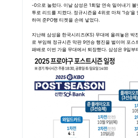
-0으로 눌렀다. 이날 삼성은 1회말 연속 밀어내기 
투로 리드를 지켰다. 정규시즌을 4위로 마쳐 '1승'을 
하며 준PO행 티켓을 손에 넣었다.
지난해 삼성을 한국시리즈(KS) 무대에 올려놓은 박진
로 부임해 정규시즌 막판 9연승 행진을 벌이며 포스
패배로 이번 가을 무대에서 퇴장했다. 삼성은 9일부터 