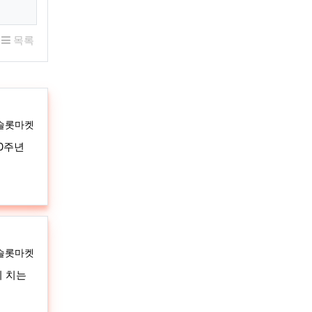
목록
자
슬롯마켓
0주년
자
슬롯마켓
이 치는